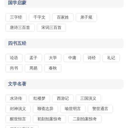
国学启蒙
三字经
千字文
百家姓
弟子规
唐诗三百首
宋词三百首
四书五经
论语
孟子
大学
中庸
诗经
礼记
尚书
周易
春秋
文学名著
水浒传
红楼梦
西游记
三国演义
封神演义
聊斋志异
喻世明言
警世通言
醒世恒言
初刻拍案惊奇
二刻拍案惊奇