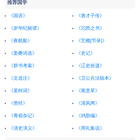
推荐国学
《国语》
《唐才子传》
《岁华纪丽谱》
《氾胜之书》
《夜航船》
《艺概[节录]》
《姜夔词选》
《史记》
《群书考索》
《辽史拾遗》
《文选注》
《卫公兵法辑本》
《茗柯词》
《寓意草》
《类经》
《清风闸》
《青箱杂记》
《鸡肋编》
《清史演义》
《周礼集说》