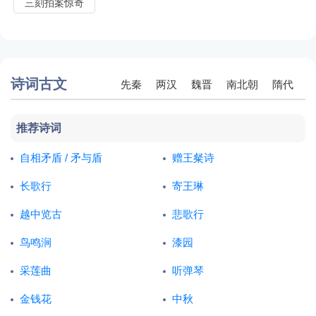
三刻拍案惊奇
诗词古文
先秦
两汉
魏晋
南北朝
隋代
唐代
五代
宋代
金朝
元代
推荐诗词
明代
清代
自相矛盾 / 矛与盾
赠王粲诗
长歌行
寄王琳
越中览古
悲歌行
鸟鸣涧
漆园
采莲曲
听弹琴
金钱花
中秋