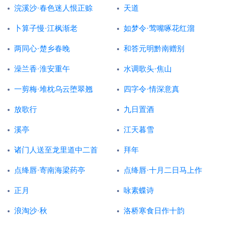
浣溪沙·春色迷人恨正赊
天道
卜算子慢·江枫渐老
如梦令·莺嘴啄花红溜
两同心·楚乡春晚
和答元明黔南赠别
澡兰香·淮安重午
水调歌头·焦山
一剪梅·堆枕乌云堕翠翘
四字令·情深意真
放歌行
九日置酒
溪亭
江天暮雪
诸门人送至龙里道中二首
拜年
点绛唇·寄南海梁药亭
点绛唇·十月二日马上作
正月
咏素蝶诗
浪淘沙·秋
洛桥寒食日作十韵