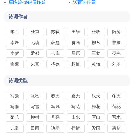
眉峰碧·蹙破眉峰碧
送贾讷倅眉
诗词作者
李白
杜甫
苏轼
王维
杜牧
陆游
李煜
元稹
韩愈
贾岛
柳永
曹操
李贺
孟郊
韦庄
屈原
王勃
晏殊
秦观
朱熹
岑参
杨慎
苏辙
刘基
诗词类型
写景
咏物
春天
夏天
秋天
冬天
写雨
写雪
写风
写花
梅花
荷花
菊花
柳树
月亮
山水
写山
写水
儿童
田园
边塞
抒情
爱国
离别