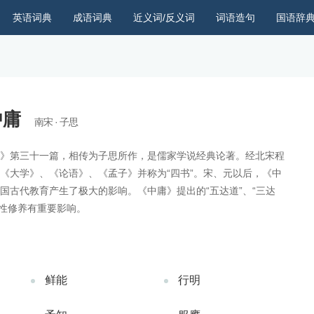
英语词典
成语词典
近义词/反义词
词语造句
国语辞
中庸
南宋 · 子思
》第三十一篇，相传为子思所作，是儒家学说经典论著。经北宋程
《大学》、《论语》、《孟子》并称为“四书”。宋、元以后，《中
国古代教育产生了极大的影响。《中庸》提出的“五达道”、“三达
人性修养有重要影响。
鲜能
行明