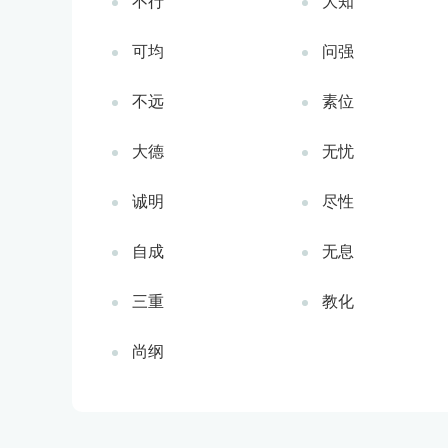
不行
大知
可均
问强
不远
素位
大德
无忧
诚明
尽性
自成
无息
三重
教化
尚纲