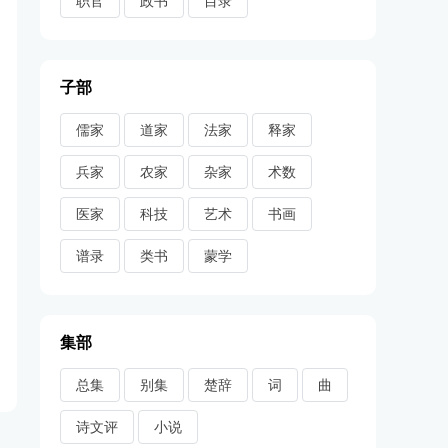
职官
政书
目录
子部
儒家
道家
法家
释家
兵家
农家
杂家
术数
医家
科技
艺术
书画
谱录
类书
蒙学
集部
总集
别集
楚辞
词
曲
诗文评
小说