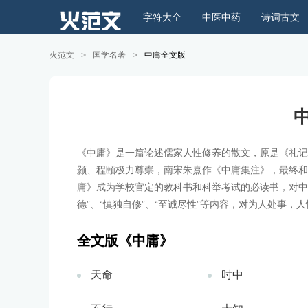
字符大全
中医中药
诗词古文
火范文
>
国学名著
>
中庸全文版
《中庸》是一篇论述儒家人性修养的散文，原是《礼记
颢、程颐极力尊崇，南宋朱熹作《中庸集注》，最终和
庸》成为学校官定的教科书和科举考试的必读书，对中
德”、“慎独自修”、“至诚尽性”等内容，对为人处事，
全文版《中庸》
天命
时中