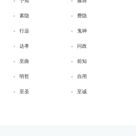
予知
服膺
素隐
费隐
行远
鬼神
达孝
问政
至曲
前知
明哲
自用
至圣
至诚