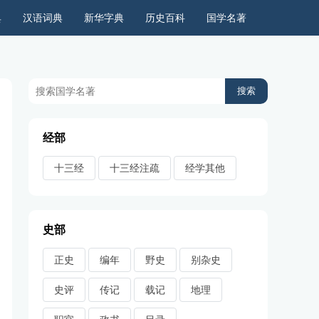
典
汉语词典
新华字典
历史百科
国学名著
历史上的今天
周公解梦
古今语录
儿童故事
经部
十三经
十三经注疏
经学其他
史部
正史
编年
野史
别杂史
史评
传记
载记
地理