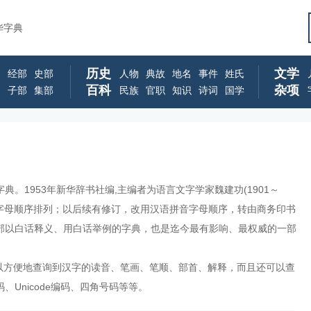
华字典
历史
文学
经部
史部
人物
典故
地名
事件
姓氏
百科
杂项
子部
集部
民族
官职
知识
诗词
国学
。1953年新华辞书社编,主编者为语言文字学家魏建功(1901～
注音字母顺序排列；以后续有修订，改用汉语拼音字母顺序，转由商务印书
部以白话释义、用白话举例的字典，也是迄今最有影响、最权威的一部
可以方便地查询到汉字的读音、笔画、笔顺、部首、解释，而且还可以查
Unicode编码、四角号码等等。