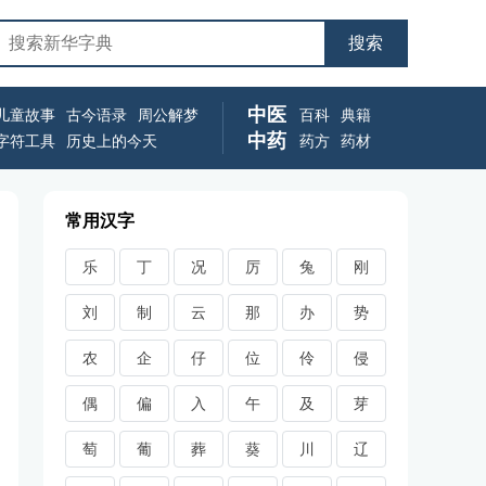
中医
儿童故事
古今语录
周公解梦
百科
典籍
中药
字符工具
历史上的今天
药方
药材
常用汉字
乐
丁
况
厉
兔
刚
刘
制
云
那
办
势
农
企
仔
位
伶
侵
偶
偏
入
午
及
芽
萄
葡
葬
葵
川
辽