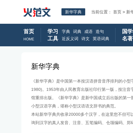
新华字典
当前位置：
首页
>
新
首页
学习
国学
字典
词典
成语
造句
工具
名著
近反义词
诗文
英语词典
HOME
新华字典
《新华字典》是中国第一本按汉语拼音音序排列的小型字典
1980)。1953年由人民教育出版社印行第一版，按
馆重排出版。《新华字典》是新中国成立后出版的第一
小型汉语字典，堪称小型汉语语文辞书的典范。
本站新华字典共收录20000多个汉字，在这里您不但
询到汉字的真人发音、注音、五笔编码、仓颉编码、郑码、