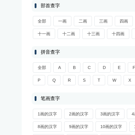
部首查字
全部
一画
二画
三画
四画
十一画
十二画
十三画
十四画
拼音查字
全部
A
B
C
D
E
P
Q
R
S
T
W
X
笔画查字
1画的汉字
2画的汉字
3画的汉字
8画的汉字
9画的汉字
10画的汉字