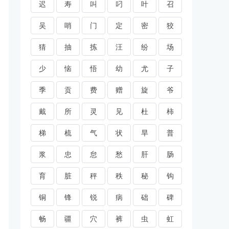
迟
寿
叫
叼
叶
召
吴
哨
门
定
密
狡
猜
抽
拣
汪
纷
场
少
恼
悟
幼
尤
子
季
贡
费
赠
旋
爷
戴
所
灵
见
杜
柿
梯
梳
气
状
旱
普
浆
忠
怠
愁
肝
肠
育
脏
秤
秩
秘
钩
铜
锋
锐
病
础
碑
畅
疆
穴
裤
虫
虹