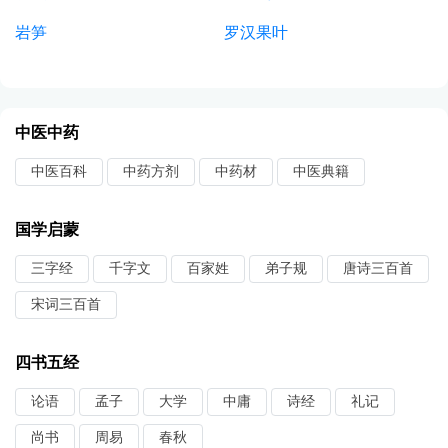
岩笋
罗汉果叶
中医中药
中医百科
中药方剂
中药材
中医典籍
国学启蒙
三字经
千字文
百家姓
弟子规
唐诗三百首
宋词三百首
四书五经
论语
孟子
大学
中庸
诗经
礼记
尚书
周易
春秋