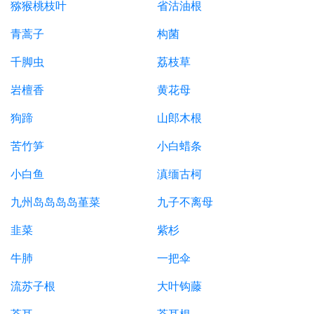
猕猴桃枝叶
省沽油根
青蒿子
构菌
千脚虫
荔枝草
岩檀香
黄花母
狗蹄
山郎木根
苦竹笋
小白蜡条
小白鱼
滇缅古柯
九州岛岛岛岛堇菜
九子不离母
韭菜
紫杉
牛肺
一把伞
流苏子根
大叶钩藤