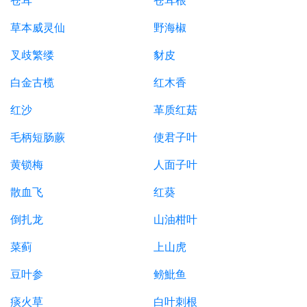
苍耳
苍耳根
草本威灵仙
野海椒
叉歧繁缕
豺皮
白金古榄
红木香
红沙
革质红菇
毛柄短肠蕨
使君子叶
黄锁梅
人面子叶
散血飞
红葵
倒扎龙
山油柑叶
菜蓟
上山虎
豆叶参
鳑魮鱼
痰火草
白叶刺根