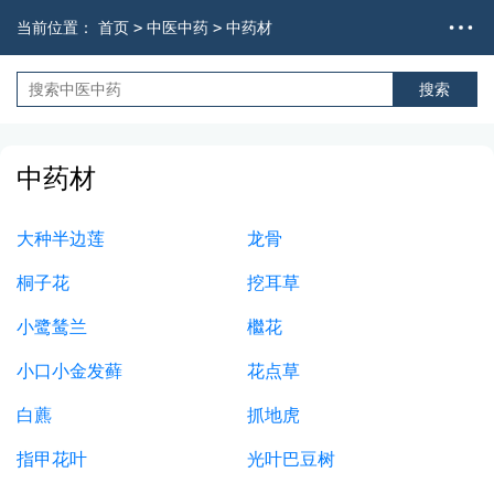
当前位置：
首页
>
中医中药
>
中药材
中药材
大种半边莲
龙骨
桐子花
挖耳草
小鹭鸶兰
檵花
小口小金发藓
花点草
白藨
抓地虎
指甲花叶
光叶巴豆树