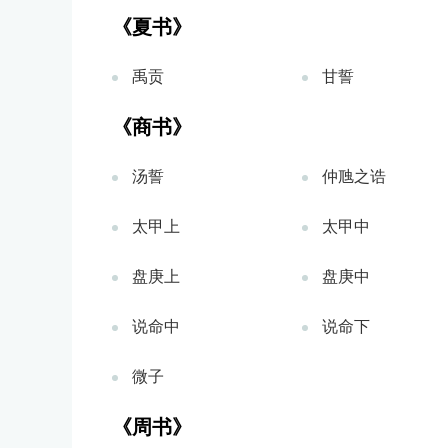
《夏书》
禹贡
甘誓
《商书》
汤誓
仲虺之诰
太甲上
太甲中
盘庚上
盘庚中
说命中
说命下
微子
《周书》