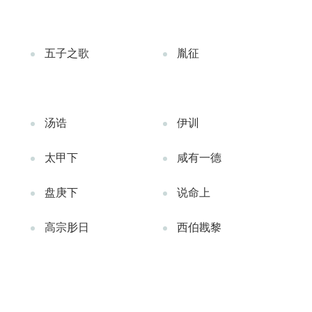
五子之歌
胤征
汤诰
伊训
太甲下
咸有一德
盘庚下
说命上
高宗肜日
西伯戡黎