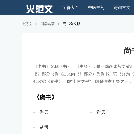
字符大全
中医中药
诗词古文
火范文
>
国学名著
>
尚书全文版
尚
《尚书》又称《书》、《书经》，是一部多体裁文献汇
书》部分（伪《古文尚书》部分）为伪书。该书分为《
代改称《尚书》，即“上古之书”。因是儒家五经之一
《虞书》
尧典
舜典
益稷