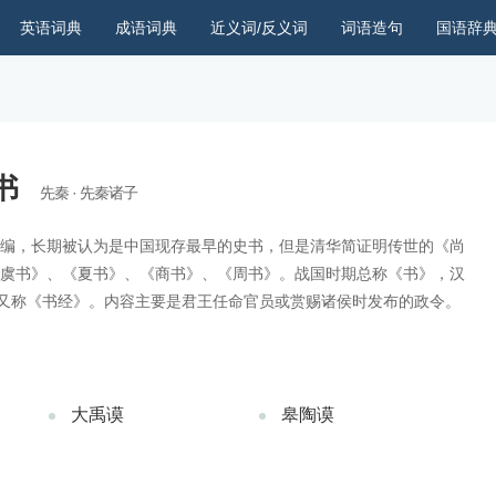
英语词典
成语词典
近义词/反义词
词语造句
国语辞
书
先秦 · 先秦诸子
编，长期被认为是中国现存最早的史书，但是清华简证明传世的《尚
虞书》、《夏书》、《商书》、《周书》。战国时期总称《书》，汉
，又称《书经》。内容主要是君王任命官员或赏赐诸侯时发布的政令。
大禹谟
皋陶谟