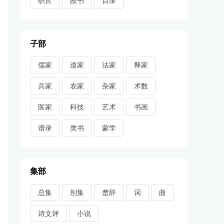
职官
政书
目录
子部
儒家
道家
法家
释家
兵家
农家
杂家
术数
医家
科技
艺术
书画
谱录
类书
蒙学
集部
总集
别集
楚辞
词
曲
诗文评
小说