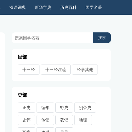
典
汉语词典
新华字典
历史百科
国学名著
历史上的今天
周公解梦
古今语录
儿童故事
经部
十三经
十三经注疏
经学其他
史部
正史
编年
野史
别杂史
史评
传记
载记
地理