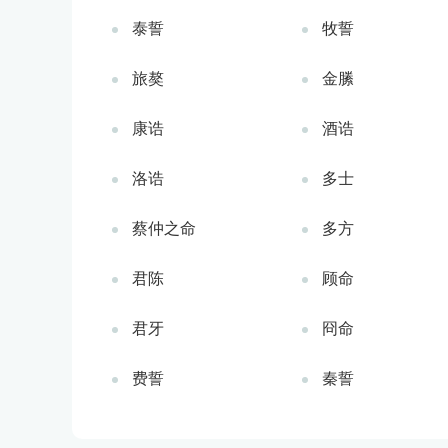
泰誓
牧誓
旅獒
金縢
康诰
酒诰
洛诰
多士
蔡仲之命
多方
君陈
顾命
君牙
冏命
费誓
秦誓