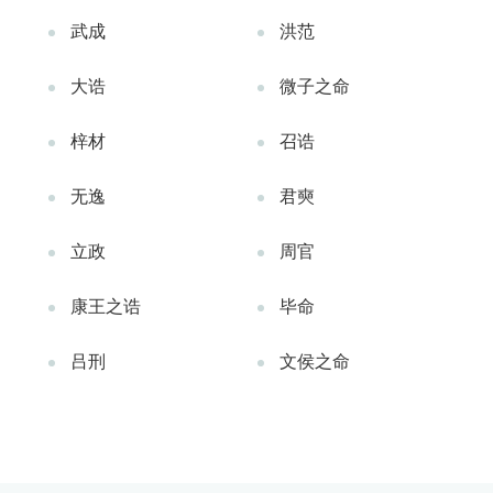
武成
洪范
大诰
微子之命
梓材
召诰
无逸
君奭
立政
周官
康王之诰
毕命
吕刑
文侯之命