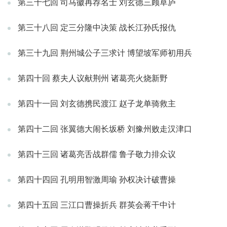
第三十七回 司马徽再荐名士 刘玄德三顾草庐
第三十八回 定三分隆中决策 战长江孙氏报仇
第三十九回 荆州城公子三求计 博望坡军师初用兵
第四十回 蔡夫人议献荆州 诸葛亮火烧新野
第四十一回 刘玄德携民渡江 赵子龙单骑救主
第四十二回 张翼德大闹长坂桥 刘豫州败走汉津口
第四十三回 诸葛亮舌战群儒 鲁子敬力排众议
第四十四回 孔明用智激周瑜 孙权决计破曹操
第四十五回 三江口曹操折兵 群英会蒋干中计