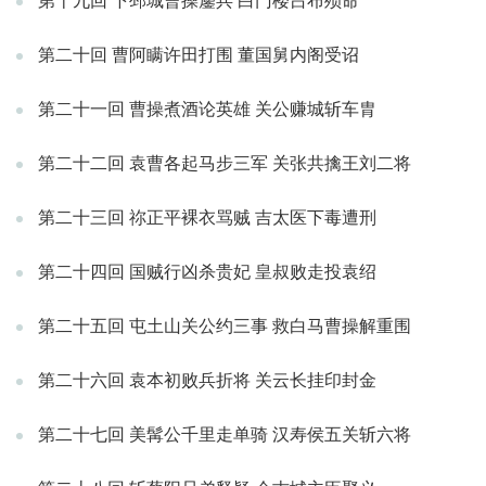
第十九回 下邳城曹操鏖兵 白门楼吕布殒命
第二十回 曹阿瞒许田打围 董国舅内阁受诏
第二十一回 曹操煮酒论英雄 关公赚城斩车胄
第二十二回 袁曹各起马步三军 关张共擒王刘二将
第二十三回 祢正平裸衣骂贼 吉太医下毒遭刑
第二十四回 国贼行凶杀贵妃 皇叔败走投袁绍
第二十五回 屯土山关公约三事 救白马曹操解重围
第二十六回 袁本初败兵折将 关云长挂印封金
第二十七回 美髯公千里走单骑 汉寿侯五关斩六将