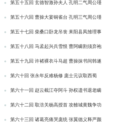
第五十五回 玄德智激孙夫人 孔明二气周公瑾
第五十六回 曹操大宴铜雀台 孔明三气周公瑾
第五十七回 柴桑口卧龙吊丧 耒阳县凤雏理事
第五十八回 马孟起兴兵雪恨 曹阿瞒割须弃袍
第五十九回 许褚裸衣斗马超 曹操抹书间韩遂
第六十回 张永年反难杨修 庞士元议取西蜀
第六十一回 赵云截江夺阿斗 孙权遗书退老瞒
第六十二回 取涪关杨高授首 攻雒城黄魏争功
第六十三回 诸葛亮痛哭庞统 张翼德义释严颜