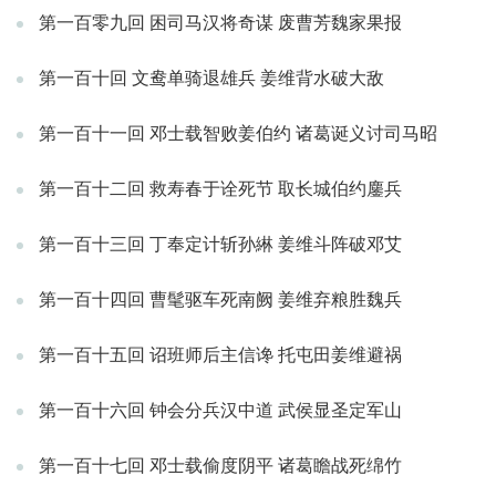
第一百零九回 困司马汉将奇谋 废曹芳魏家果报
第一百十回 文鸯单骑退雄兵 姜维背水破大敌
第一百十一回 邓士载智败姜伯约 诸葛诞义讨司马昭
第一百十二回 救寿春于诠死节 取长城伯约鏖兵
第一百十三回 丁奉定计斩孙綝 姜维斗阵破邓艾
第一百十四回 曹髦驱车死南阙 姜维弃粮胜魏兵
第一百十五回 诏班师后主信谗 托屯田姜维避祸
第一百十六回 钟会分兵汉中道 武侯显圣定军山
第一百十七回 邓士载偷度阴平 诸葛瞻战死绵竹