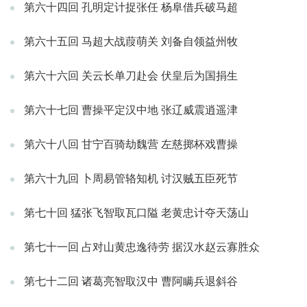
第六十四回 孔明定计捉张任 杨阜借兵破马超
第六十五回 马超大战葭萌关 刘备自领益州牧
第六十六回 关云长单刀赴会 伏皇后为国捐生
第六十七回 曹操平定汉中地 张辽威震逍遥津
第六十八回 甘宁百骑劫魏营 左慈掷杯戏曹操
第六十九回 卜周易管辂知机 讨汉贼五臣死节
第七十回 猛张飞智取瓦口隘 老黄忠计夺天荡山
第七十一回 占对山黄忠逸待劳 据汉水赵云寡胜众
第七十二回 诸葛亮智取汉中 曹阿瞒兵退斜谷