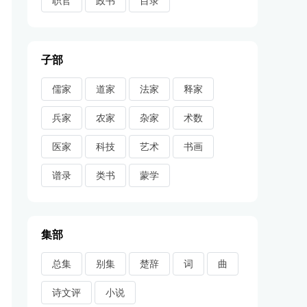
职官
政书
目录
子部
儒家
道家
法家
释家
兵家
农家
杂家
术数
医家
科技
艺术
书画
谱录
类书
蒙学
集部
总集
别集
楚辞
词
曲
诗文评
小说