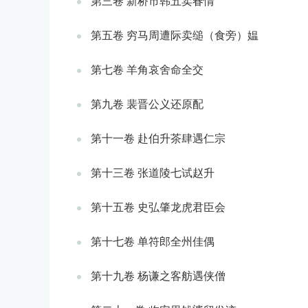
第三卷 新桥市韩五卖春情
第五卷 穷马周遭际卖缒（食旁）媪
第七卷 羊角哀舍命全交
第九卷 裴晋公义还原配
第十一卷 赴伯升茶肆遇仁宗
第十三卷 张道陵七试赵升
第十五卷 史弘肇龙虎君臣会
第十七卷 单符郎全州佳偶
第十九卷 杨谦之客舫遇侠僧