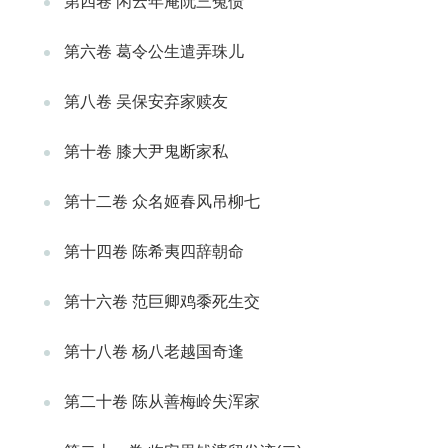
第四卷 闲云年庵阮三冤债
第六卷 葛令公生遣弄珠儿
第八卷 吴保安弃家赎友
第十卷 膝大尹鬼断家私
第十二卷 众名姬春风吊柳七
第十四卷 陈希夷四辞朝命
第十六卷 范巨卿鸡黍死生交
第十八卷 杨八老越国奇逢
第二十卷 陈从善梅岭失浑家