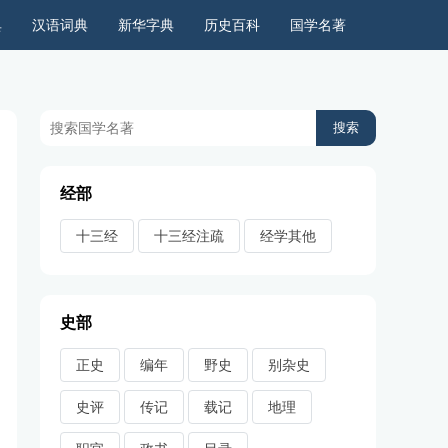
典
汉语词典
新华字典
历史百科
国学名著
历史上的今天
周公解梦
古今语录
儿童故事
经部
十三经
十三经注疏
经学其他
史部
正史
编年
野史
别杂史
史评
传记
载记
地理