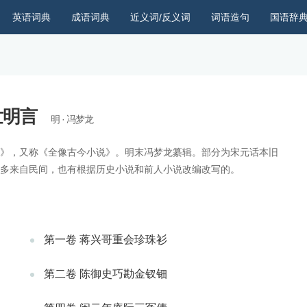
英语词典
成语词典
近义词/反义词
词语造句
国语辞
世明言
明 · 冯梦龙
》，又称《全像古今小说》。明末冯梦龙纂辑。部分为宋元话本旧
多来自民间，也有根据历史小说和前人小说改编改写的。
第一卷 蒋兴哥重会珍珠衫
第二卷 陈御史巧勘金钗钿