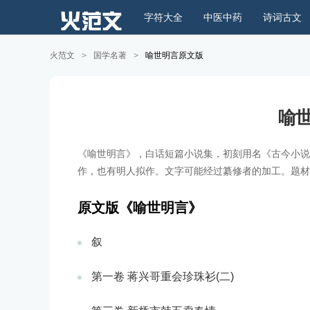
字符大全
中医中药
诗词古文
火范文
>
国学名著
>
喻世明言原文版
喻
《喻世明言》，白话短篇小说集，初刻用名《古今小说
作，也有明人拟作。文字可能经过纂修者的加工。题材
原文版《喻世明言》
叙
第一卷 蒋兴哥重会珍珠衫(二)