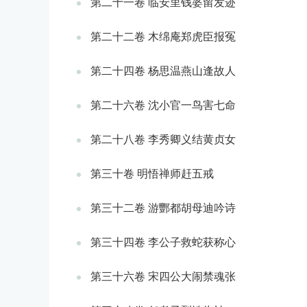
第二十一卷 临安里钱婆留发迹
第二十二卷 木绵庵郑虎臣报冤
第二十四卷 杨思温燕山逢故人
第二十六卷 沈小官一鸟害七命
第二十八卷 李秀卿义结黄贞女
第三十卷 明悟禅师赶五戒
第三十二卷 游酆都胡母迪吟诗
第三十四卷 李公子救蛇获称心
第三十六卷 宋四公大闹禁魂张