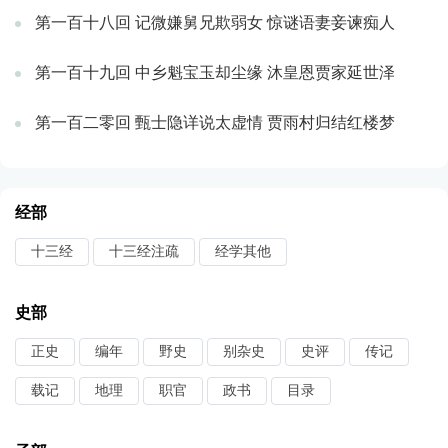
第一百十八回 记微嫌舅兄欺弱女 惊谜语妻妾谏痴人
第一百十九回 中乡魁宝玉却尘缘 沐皇恩贾家延世泽
第一百二零回 甄士隐详说太虚情 贾雨村归结红楼梦
经部
十三经
十三经注疏
经学其他
史部
正史
编年
野史
别杂史
史评
传记
载记
地理
职官
政书
目录