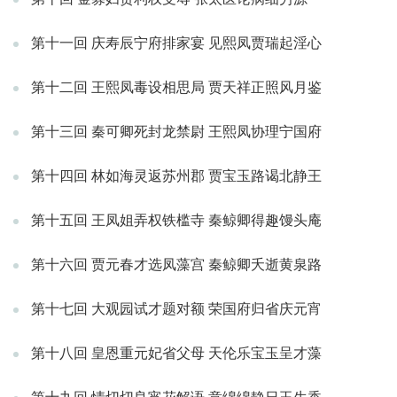
第十一回 庆寿辰宁府排家宴 见熙凤贾瑞起淫心
第十二回 王熙凤毒设相思局 贾天祥正照风月鉴
第十三回 秦可卿死封龙禁尉 王熙凤协理宁国府
第十四回 林如海灵返苏州郡 贾宝玉路谒北静王
第十五回 王凤姐弄权铁槛寺 秦鲸卿得趣馒头庵
第十六回 贾元春才选凤藻宫 秦鲸卿夭逝黄泉路
第十七回 大观园试才题对额 荣国府归省庆元宵
第十八回 皇恩重元妃省父母 天伦乐宝玉呈才藻