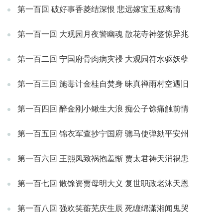
第一百回 破好事香菱结深恨 悲远嫁宝玉感离情
第一百一回 大观园月夜警幽魂 散花寺神签惊异兆
第一百二回 宁国府骨肉病灾祲 大观园符水驱妖孽
第一百三回 施毒计金桂自焚身 昧真禅雨村空遇旧
第一百四回 醉金刚小鳅生大浪 痴公子馀痛触前情
第一百五回 锦衣军查抄宁国府 骢马使弹劾平安州
第一百六回 王熙凤致祸抱羞惭 贾太君祷天消祸患
第一百七回 散馀资贾母明大义 复世职政老沐天恩
第一百八回 强欢笑蘅芜庆生辰 死缠绵潇湘闻鬼哭