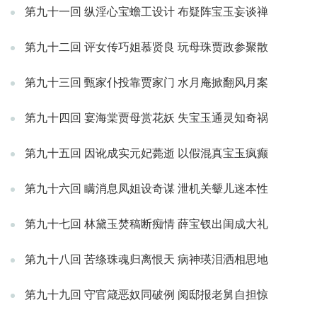
第九十一回 纵淫心宝蟾工设计 布疑阵宝玉妄谈禅
第九十二回 评女传巧姐慕贤良 玩母珠贾政参聚散
第九十三回 甄家仆投靠贾家门 水月庵掀翻风月案
第九十四回 宴海棠贾母赏花妖 失宝玉通灵知奇祸
第九十五回 因讹成实元妃薨逝 以假混真宝玉疯癫
第九十六回 瞒消息凤姐设奇谋 泄机关颦儿迷本性
第九十七回 林黛玉焚稿断痴情 薛宝钗出闺成大礼
第九十八回 苦绦珠魂归离恨天 病神瑛泪洒相思地
第九十九回 守官箴恶奴同破例 阅邸报老舅自担惊