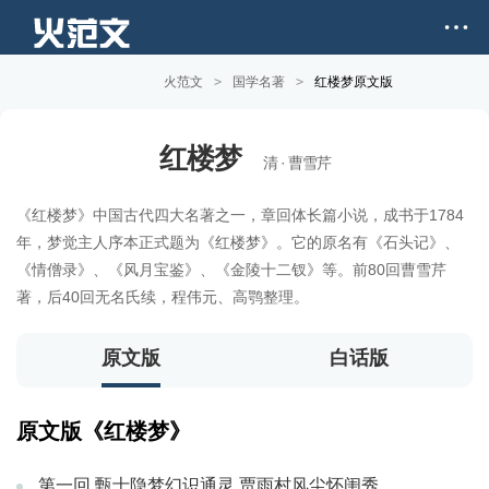
火范文
>
国学名著
>
红楼梦原文版
红楼梦
清 · 曹雪芹
《红楼梦》中国古代四大名著之一，章回体长篇小说，成书于1784
年，梦觉主人序本正式题为《红楼梦》。它的原名有《石头记》、
《情僧录》、《风月宝鉴》、《金陵十二钗》等。前80回曹雪芹
著，后40回无名氏续，程伟元、高鹗整理。
原文版
白话版
原文版《红楼梦》
第一回 甄士隐梦幻识通灵 贾雨村风尘怀闺秀