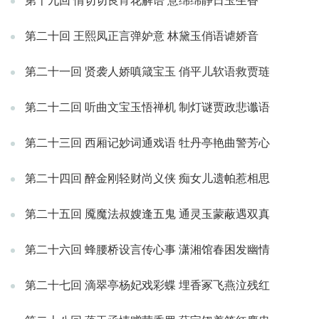
第十九回 情切切良宵花解语 意绵绵静日玉生香
第二十回 王熙凤正言弹妒意 林黛玉俏语谑娇音
第二十一回 贤袭人娇嗔箴宝玉 俏平儿软语救贾琏
第二十二回 听曲文宝玉悟禅机 制灯谜贾政悲谶语
第二十三回 西厢记妙词通戏语 牡丹亭艳曲警芳心
第二十四回 醉金刚轻财尚义侠 痴女儿遗帕惹相思
第二十五回 魇魔法叔嫂逢五鬼 通灵玉蒙蔽遇双真
第二十六回 蜂腰桥设言传心事 潇湘馆春困发幽情
第二十七回 滴翠亭杨妃戏彩蝶 埋香冢飞燕泣残红