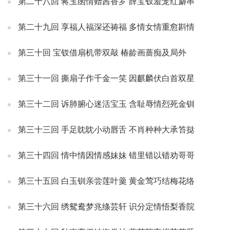
第二十八回 蒋玉函情赠茜香罗 薛宝钗羞笼红麝串
第二十九回 享福人福深还祷福 多情女情重愈斟情
第三十回 宝钗借扇机带双敲 椿龄画蔷痴及局外
第三十一回 撕扇子作千金一笑 因麒麟伏白首双星
第三十二回 诉肺腑心迷活宝玉 含耻辱情烈死金钏
第三十三回 手足眈眈小动唇舌 不肖种种大承笞挞
第三十四回 情中情因情感妹妹 错里错以错劝哥哥
第三十五回 白玉钏亲尝莲叶羹 黄金莺巧结梅花络
第三十六回 绣鸳鸯梦兆绦芸轩 识分定情悟梨香院