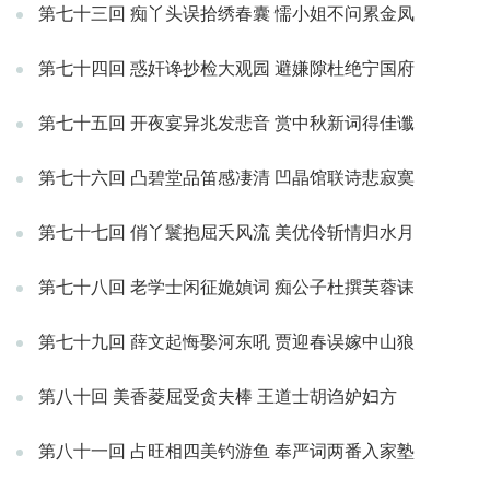
第七十三回 痴丫头误拾绣春囊 懦小姐不问累金凤
第七十四回 惑奸谗抄检大观园 避嫌隙杜绝宁国府
第七十五回 开夜宴异兆发悲音 赏中秋新词得佳谶
第七十六回 凸碧堂品笛感凄清 凹晶馆联诗悲寂寞
第七十七回 俏丫鬟抱屈夭风流 美优伶斩情归水月
第七十八回 老学士闲征姽媜词 痴公子杜撰芙蓉诔
第七十九回 薛文起悔娶河东吼 贾迎春误嫁中山狼
第八十回 美香菱屈受贪夫棒 王道士胡诌妒妇方
第八十一回 占旺相四美钓游鱼 奉严词两番入家塾