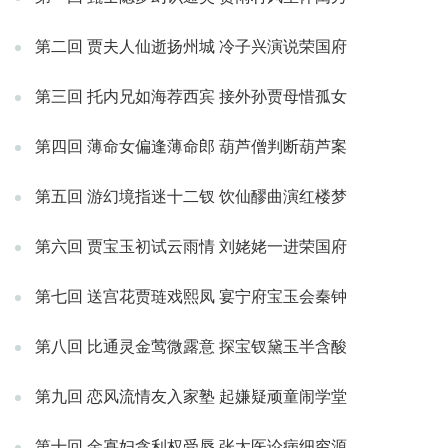
第二回 贾夫人仙逝扬州城 冷子兴演说荣国府
第三回 托内兄如海荐西宾 接外孙贾母惜孤女
第四回 薄命女偏逢薄命郎 葫芦僧判断葫芦案
第五回 游幻境指迷十二钗 饮仙醪曲演红楼梦
第六回 贾宝玉初试云雨情 刘姥姥一进荣国府
第七回 送宫花贾琏戏熙凤 宴宁府宝玉会秦钟
第八回 比通灵金莺微露意 探宝钗黛玉半含酸
第九回 恋风流情友入家塾 起嫌疑顽童闹学堂
第十回 金寡妇贪利权受辱 张太医论病细穷源