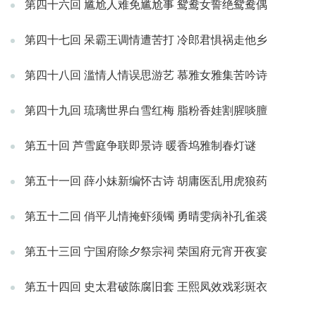
第四十六回 尴尬人难免尴尬事 鸳鸯女誓绝鸳鸯偶
第四十七回 呆霸王调情遭苦打 冷郎君惧祸走他乡
第四十八回 滥情人情误思游艺 慕雅女雅集苦吟诗
第四十九回 琉璃世界白雪红梅 脂粉香娃割腥啖膻
第五十回 芦雪庭争联即景诗 暖香坞雅制春灯谜
第五十一回 薛小妹新编怀古诗 胡庸医乱用虎狼药
第五十二回 俏平儿情掩虾须镯 勇晴雯病补孔雀裘
第五十三回 宁国府除夕祭宗祠 荣国府元宵开夜宴
第五十四回 史太君破陈腐旧套 王熙凤效戏彩斑衣