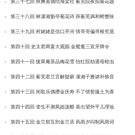
第三十七回 秋爽斋偶结海棠社 蘅芜院夜拟菊花题
第三十八回 林潇湘魁夺菊花诗 薛蘅芜讽和螃蟹咏
第三十九回 村姥姥是信口开河 情哥哥偏寻根究底
第四十回 史太君两宴大观园 金鸳鸯三宣牙牌令
第四十一回 拢翠庵茶品梅花雪 怡红院劫遇母蝗虫
第四十二回 蘅芜君兰言解疑癖 潇湘子雅谑补馀音
第四十三回 闲取乐偶攒金庆寿 不了情暂撮土为香
第四十四回 变生不测凤姐泼醋 喜出望外平儿理妆
第四十五回 金兰契互剖金兰语 风雨夕闷制风雨词