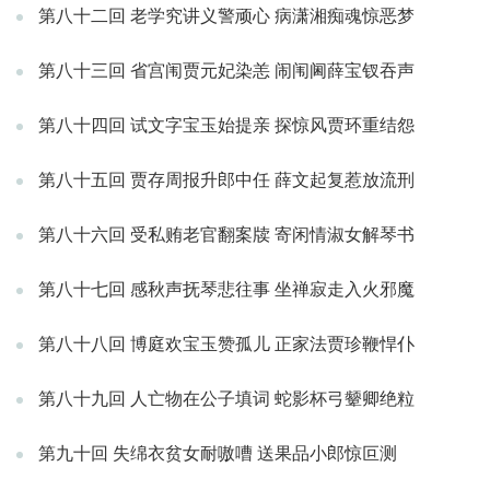
第八十二回 老学究讲义警顽心 病潇湘痴魂惊恶梦
第八十三回 省宫闱贾元妃染恙 闹闱阃薛宝钗吞声
第八十四回 试文字宝玉始提亲 探惊风贾环重结怨
第八十五回 贾存周报升郎中任 薛文起复惹放流刑
第八十六回 受私贿老官翻案牍 寄闲情淑女解琴书
第八十七回 感秋声抚琴悲往事 坐禅寂走入火邪魔
第八十八回 博庭欢宝玉赞孤儿 正家法贾珍鞭悍仆
第八十九回 人亡物在公子填词 蛇影杯弓颦卿绝粒
第九十回 失绵衣贫女耐嗷嘈 送果品小郎惊叵测