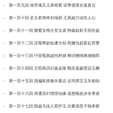
第一百九回 候芳魂五儿承错爱 还孽债迎女返真元
第一百十回 史太君寿终归地府 王凤姐力诎失人心
第一百十一回 鸳鸯女殉主登太虚 狗彘奴欺天招伙盗
第一百十二回 活冤孽妙姑遭大劫 死雠仇赵妾赴冥曹
第一百十三回 忏宿冤凤姐托村妪 释旧憾情婢感痴郎
第一百十四回 王熙凤历幻返金陵 甄应嘉蒙恩还玉阙
第一百十五回 惑偏私惜春矢素志 证同类宝玉失相知
第一百十六回 得通灵幻境悟仙缘 送慈柩故乡全孝道
第一百十七回 阻超凡佳人双护玉 欣聚党恶子独承家