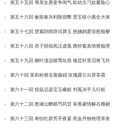
第五十五回 辱亲女愚妾争闲气 欺幼主刁奴蓄险心
第五十六回 敏探春兴利除宿弊 贤宝钗小惠全大体
第五十七回 慧紫鹃情辞试莽玉 慈姨妈爱语慰痴颦
第五十八回 杏子阴假凤泣虚凰 茜纱窗真情揆痴理
第五十九回 柳叶渚边嗔莺叱燕 绦芸轩里召将飞符
第六十回 茉莉粉替去蔷薇硝 玫瑰露引出茯苓霜
第六十一回 投鼠忌器宝玉瞒赃 判冤决平儿行权
第六十二回 憨湘云醉眠芍药裵 呆香菱情解石榴裙
第六十三回 寿怡红群芳开夜宴 死金丹独艳理亲丧