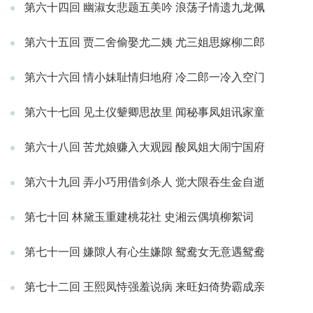
第六十四回 幽淑女悲题五美吟 浪荡子情遗九龙佩
第六十五回 贾二舍偷娶尤二姨 尤三姐思嫁柳二郎
第六十六回 情小妹耻情归地府 冷二郎一冷入空门
第六十七回 见土仪颦卿思故里 闻秘事凤姐讯家童
第六十八回 苦尤娘赚入大观园 酸凤姐大闹宁国府
第六十九回 弄小巧用借剑杀人 觉大限吞生金自逝
第七十回 林黛玉重建桃花社 史湘云偶填柳絮词
第七十一回 嫌隙人有心生嫌隙 鸳鸯女无意遇鸳鸯
第七十二回 王熙凤恃强羞说病 来旺妇倚势霸成亲