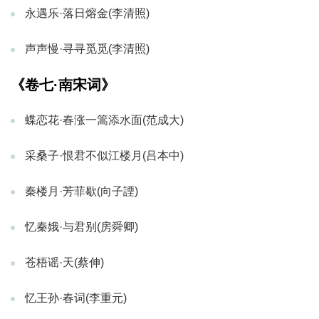
永遇乐·落日熔金(李清照)
声声慢·寻寻觅觅(李清照)
《卷七·南宋词》
蝶恋花·春涨一篙添水面(范成大)
采桑子·恨君不似江楼月(吕本中)
秦楼月·芳菲歇(向子諲)
忆秦娥·与君别(房舜卿)
苍梧谣·天(蔡伸)
忆王孙·春词(李重元)