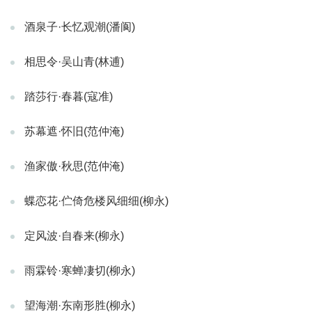
酒泉子·长忆观潮(潘阆)
相思令·吴山青(林逋)
踏莎行·春暮(寇准)
苏幕遮·怀旧(范仲淹)
渔家傲·秋思(范仲淹)
蝶恋花·伫倚危楼风细细(柳永)
定风波·自春来(柳永)
雨霖铃·寒蝉凄切(柳永)
望海潮·东南形胜(柳永)