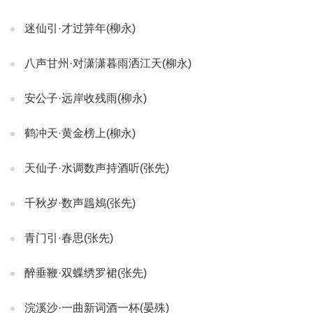
迷仙引·才过笄年(柳永)
八声甘州·对潇潇暮雨洒江天(柳永)
安公子·远岸收残雨(柳永)
鹤冲天·黄金榜上(柳永)
天仙子·水调数声持酒听(张先)
千秋岁·数声鶗鴂(张先)
青门引·春思(张先)
醉垂鞭·双蝶绣罗裙(张先)
浣溪沙·一曲新词酒一杯(晏殊)