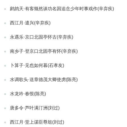
鹧鸪天·有客慨然谈功名因追念少年时事戏作(辛弃疾)
西江月·遣兴(辛弃疾)
永遇乐·京口北固亭怀古(辛弃疾)
南乡子·登京口北固亭有怀(辛弃疾)
卜算子·见也如何暮(石孝友)
水调歌头·送章德茂大卿使虏(陈亮)
水龙吟·春恨(陈亮)
唐多令·芦叶满汀洲(刘过)
西江月·堂上谋臣尊俎(刘过)