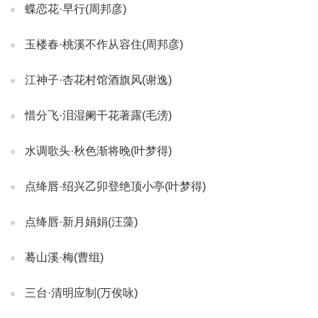
蝶恋花·早行(周邦彦)
玉楼春·桃溪不作从容住(周邦彦)
江神子·杏花村馆酒旗风(谢逸)
惜分飞·泪湿阑干花著露(毛滂)
水调歌头·秋色渐将晚(叶梦得)
点绛唇·绍兴乙卯登绝顶小亭(叶梦得)
点绛唇·新月娟娟(汪藻)
蓦山溪·梅(曹组)
三台·清明应制(万俟咏)