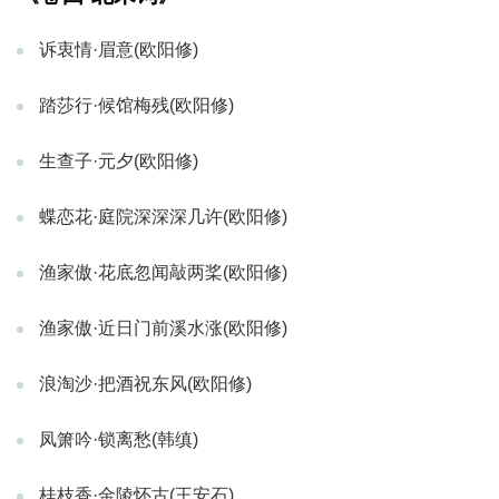
诉衷情·眉意(欧阳修)
踏莎行·候馆梅残(欧阳修)
生查子·元夕(欧阳修)
蝶恋花·庭院深深深几许(欧阳修)
渔家傲·花底忽闻敲两桨(欧阳修)
渔家傲·近日门前溪水涨(欧阳修)
浪淘沙·把酒祝东风(欧阳修)
凤箫吟·锁离愁(韩缜)
桂枝香·金陵怀古(王安石)