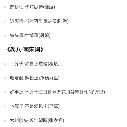
鹊桥仙·华灯纵博(陆游)
诉衷情·当年万里觅封侯(陆游)
钗头凤·世情薄(唐婉)
《卷八·南宋词》
卜算子·独自上层楼(程垓)
昭君怨·赋松上鸥(杨万里)
好事近·七月十三日夜登万花川谷望月作(杨万里)
卜算子·不是爱风尘(严蕊)
六州歌头·长淮望断(张孝祥)