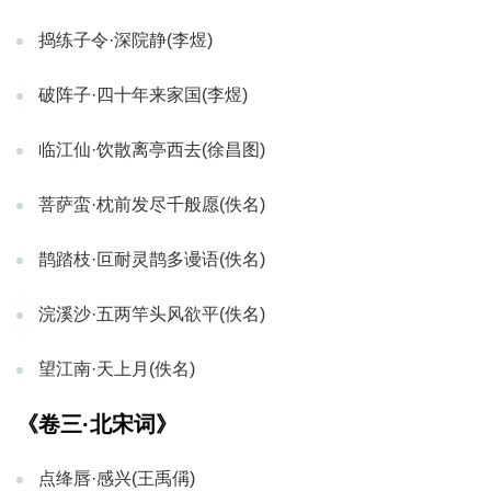
捣练子令·深院静(李煜)
破阵子·四十年来家国(李煜)
临江仙·饮散离亭西去(徐昌图)
菩萨蛮·枕前发尽千般愿(佚名)
鹊踏枝·叵耐灵鹊多谩语(佚名)
浣溪沙·五两竿头风欲平(佚名)
望江南·天上月(佚名)
《卷三·北宋词》
点绛唇·感兴(王禹偁)