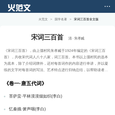
火范文
>
国学名著
>
宋词三百首全文版
宋词三百首
清 · 朱孝臧
《宋词三百首》，由上彊村民朱孝臧于1924年编定的《宋词三百
首》，共收宋代词人八十八家，词三百首。本书以上彊村民的选本
为底本，除了介绍词牌外，还对每首词作的内容进行串讲，并以凝
练的文字对每首词的写法、艺术特点进行归纳总结，以帮助读者更
好地鉴赏作品。
《卷一·唐五代词》
菩萨蛮·平林漠漠烟如织(李白)
忆秦娥·箫声咽(李白)