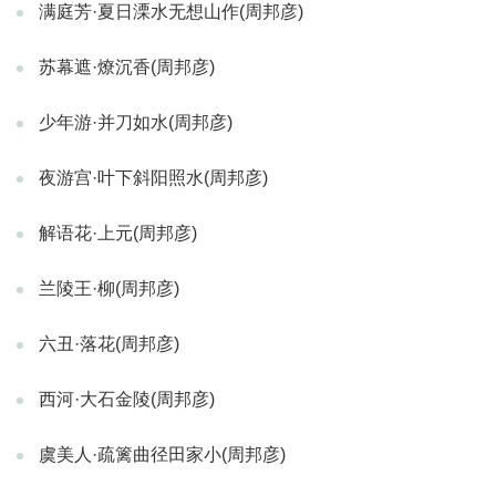
满庭芳·夏日溧水无想山作(周邦彦)
苏幕遮·燎沉香(周邦彦)
少年游·并刀如水(周邦彦)
夜游宫·叶下斜阳照水(周邦彦)
解语花·上元(周邦彦)
兰陵王·柳(周邦彦)
六丑·落花(周邦彦)
西河·大石金陵(周邦彦)
虞美人·疏篱曲径田家小(周邦彦)