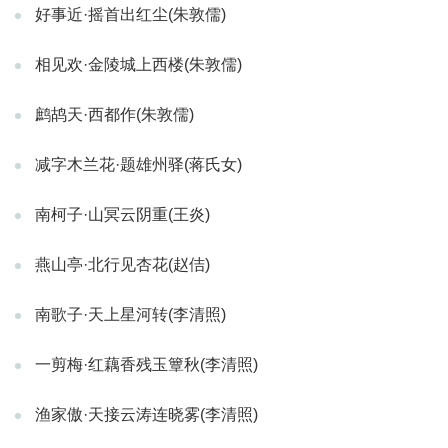
好事近·摇首出红尘(朱敦儒)
相见欢·金陵城上西楼(朱敦儒)
鹧鸪天·西都作(朱敦儒)
减字木兰花·题雄州驿(蒋氏女)
南柯子·山冥云阴重(王炎)
燕山亭·北行见杏花(赵佶)
南歌子·天上星河转(李清照)
一剪梅·红藕香残玉簟秋(李清照)
渔家傲·天接云涛连晓雾(李清照)