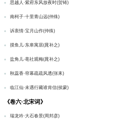
思越人·紫府东风放夜时(贺铸)
南柯子·十里青山远(仲殊)
诉衷情·宝月山作(仲殊)
摸鱼儿·东皋寓居(晁补之)
盐角儿·亳社观梅(晁补之)
秋蕊香·帘幕疏疏风透(张耒)
临江仙·未遇行藏谁肯信(侯蒙)
《卷六·北宋词》
瑞龙吟·大石春景(周邦彦)