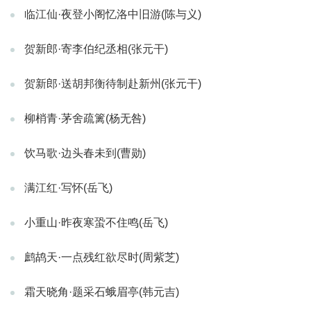
临江仙·夜登小阁忆洛中旧游(陈与义)
贺新郎·寄李伯纪丞相(张元干)
贺新郎·送胡邦衡待制赴新州(张元干)
柳梢青·茅舍疏篱(杨无咎)
饮马歌·边头春未到(曹勋)
满江红·写怀(岳飞)
小重山·昨夜寒蛩不住鸣(岳飞)
鹧鸪天·一点残红欲尽时(周紫芝)
霜天晓角·题采石蛾眉亭(韩元吉)