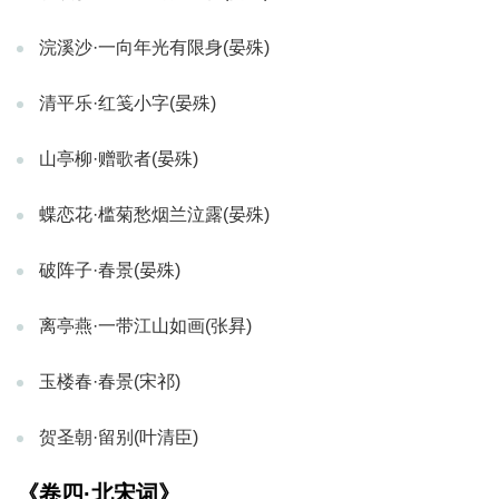
浣溪沙·一向年光有限身(晏殊)
清平乐·红笺小字(晏殊)
山亭柳·赠歌者(晏殊)
蝶恋花·槛菊愁烟兰泣露(晏殊)
破阵子·春景(晏殊)
离亭燕·一带江山如画(张昪)
玉楼春·春景(宋祁)
贺圣朝·留别(叶清臣)
《卷四·北宋词》