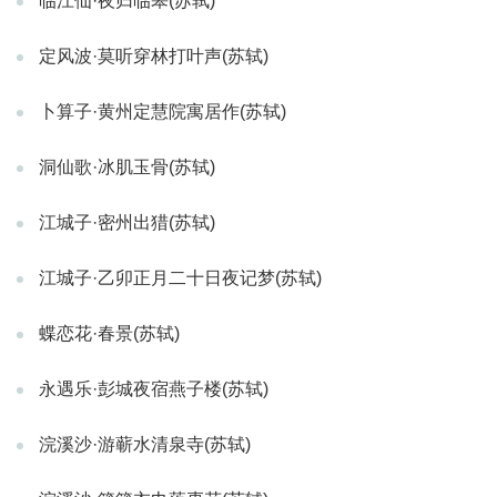
临江仙·夜归临皋(苏轼)
定风波·莫听穿林打叶声(苏轼)
卜算子·黄州定慧院寓居作(苏轼)
洞仙歌·冰肌玉骨(苏轼)
江城子·密州出猎(苏轼)
江城子·乙卯正月二十日夜记梦(苏轼)
蝶恋花·春景(苏轼)
永遇乐·彭城夜宿燕子楼(苏轼)
浣溪沙·游蕲水清泉寺(苏轼)