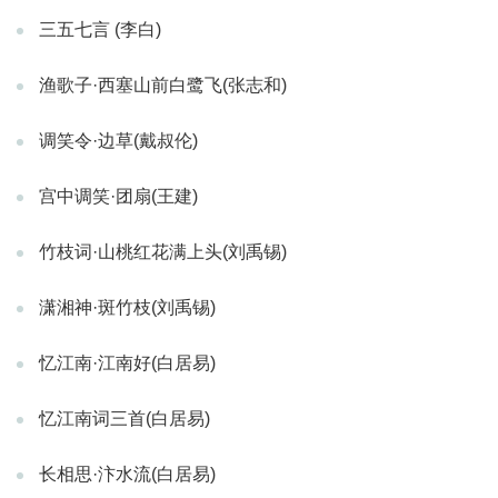
三五七言 (李白)
渔歌子·西塞山前白鹭飞(张志和)
调笑令·边草(戴叔伦)
宫中调笑·团扇(王建)
竹枝词·山桃红花满上头(刘禹锡)
潇湘神·斑竹枝(刘禹锡)
忆江南·江南好(白居易)
忆江南词三首(白居易)
长相思·汴水流(白居易)