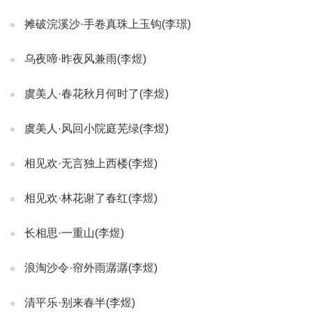
摊破浣溪沙·手卷真珠上玉钩(李璟)
乌夜啼·昨夜风兼雨(李煜)
虞美人·春花秋月何时了(李煜)
虞美人·风回小院庭芜绿(李煜)
相见欢·无言独上西楼(李煜)
相见欢·林花谢了春红(李煜)
长相思·一重山(李煜)
浪淘沙令·帘外雨潺潺(李煜)
清平乐·别来春半(李煜)