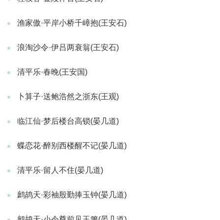
渔家傲·平岸小桥千嶂抱(王安石)
浪淘沙令·伊吕两衰翁(王安石)
清平乐·春晚(王安国)
卜算子·送鲍浩然之浙东(王观)
临江仙·梦后楼台高锁(晏几道)
蝶恋花·醉别西楼醒不记(晏几道)
清平乐·留人不住(晏几道)
鹧鸪天·彩袖殷勤捧玉钟(晏几道)
鹧鸪天·小令尊前见玉箫(晏几道)