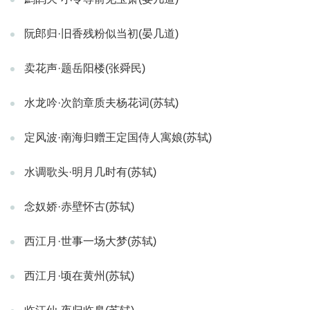
阮郎归·旧香残粉似当初(晏几道)
卖花声·题岳阳楼(张舜民)
水龙吟·次韵章质夫杨花词(苏轼)
定风波·南海归赠王定国侍人寓娘(苏轼)
水调歌头·明月几时有(苏轼)
念奴娇·赤壁怀古(苏轼)
西江月·世事一场大梦(苏轼)
西江月·顷在黄州(苏轼)