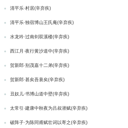
清平乐·村居(辛弃疾)
清平乐·独宿博山王氏庵(辛弃疾)
水龙吟·过南剑双溪楼(辛弃疾)
西江月·夜行黄沙道中(辛弃疾)
贺新郎·别茂嘉十二弟(辛弃疾)
贺新郎·甚矣吾衰矣(辛弃疾)
丑奴儿·书博山道中壁(辛弃疾)
太常引·建康中秋夜为吕叔潜赋(辛弃疾)
破阵子·为陈同甫赋壮词以寄之(辛弃疾)