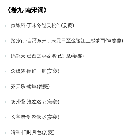
《卷九·南宋词》
点绛唇·丁未冬过吴松作(姜夔)
踏莎行·自沔东来丁未元日至金陵江上感梦而作(姜夔)
鹧鸪天·己酉之秋苕溪记所见(姜夔)
念奴娇·闹红一舸(姜夔)
齐天乐·蟋蟀(姜夔)
扬州慢·淮左名都(姜夔)
长亭怨慢·渐吹尽(姜夔)
暗香·旧时月色(姜夔)