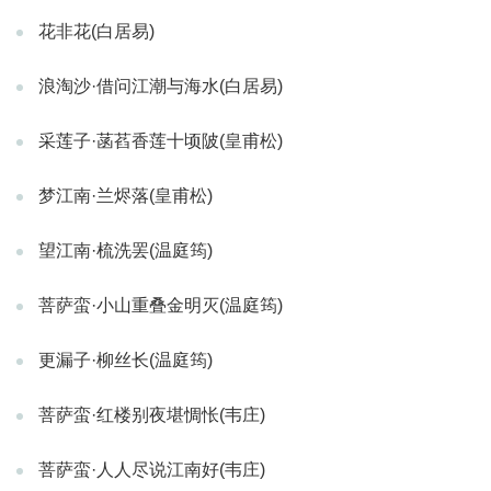
花非花(白居易)
浪淘沙·借问江潮与海水(白居易)
采莲子·菡萏香莲十顷陂(皇甫松)
梦江南·兰烬落(皇甫松)
望江南·梳洗罢(温庭筠)
菩萨蛮·小山重叠金明灭(温庭筠)
更漏子·柳丝长(温庭筠)
菩萨蛮·红楼别夜堪惆怅(韦庄)
菩萨蛮·人人尽说江南好(韦庄)