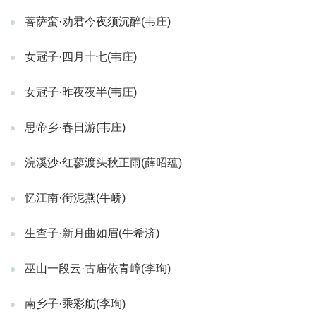
菩萨蛮·劝君今夜须沉醉(韦庄)
女冠子·四月十七(韦庄)
女冠子·昨夜夜半(韦庄)
思帝乡·春日游(韦庄)
浣溪沙·红蓼渡头秋正雨(薛昭蕴)
忆江南·衔泥燕(牛峤)
生查子·新月曲如眉(牛希济)
巫山一段云·古庙依青嶂(李珣)
南乡子·乘彩舫(李珣)