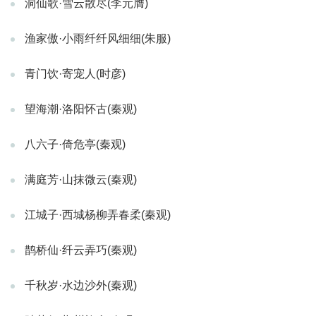
洞仙歌·雪云散尽(李元膺)
渔家傲·小雨纤纤风细细(朱服)
青门饮·寄宠人(时彦)
望海潮·洛阳怀古(秦观)
八六子·倚危亭(秦观)
满庭芳·山抹微云(秦观)
江城子·西城杨柳弄春柔(秦观)
鹊桥仙·纤云弄巧(秦观)
千秋岁·水边沙外(秦观)