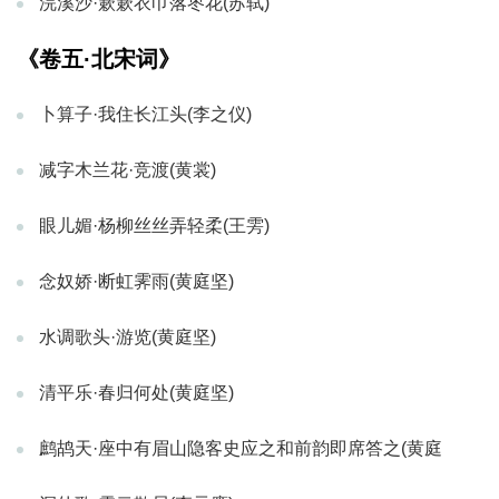
浣溪沙·簌簌衣巾落枣花(苏轼)
《卷五·北宋词》
卜算子·我住长江头(李之仪)
减字木兰花·竞渡(黄裳)
眼儿媚·杨柳丝丝弄轻柔(王雱)
念奴娇·断虹霁雨(黄庭坚)
水调歌头·游览(黄庭坚)
清平乐·春归何处(黄庭坚)
鹧鸪天·座中有眉山隐客史应之和前韵即席答之(黄庭
坚)