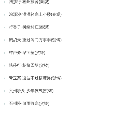
踏莎行·郴州旅舍(秦观)
浣溪沙·漠漠轻寒上小楼(秦观)
行香子·树绕村庄(秦观)
鹧鸪天·重过阊门万事非(贺铸)
杵声齐·砧面莹(贺铸)
踏莎行·杨柳回塘(贺铸)
青玉案·凌波不过横塘路(贺铸)
六州歌头·少年侠气(贺铸)
石州慢·薄雨收寒(贺铸)