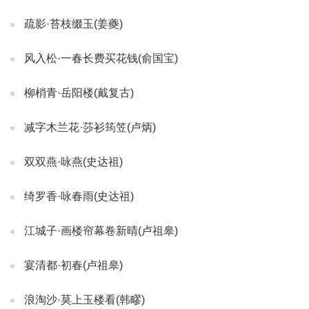
疏影·苔枝缀玉(姜夔)
风入松·一春长费买花钱(俞国宝)
柳梢青·岳阳楼(戴复古)
减字木兰花·莎衫筠笠(卢炳)
双双燕·咏燕(史达祖)
绮罗香·咏春雨(史达祖)
江城子·画楼帘幕卷新晴(卢祖皋)
宴清都·初春(卢祖皋)
浪淘沙·莫上玉楼看(韩疁)