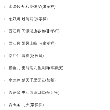
水调歌头·和庞佑父(张孝祥)
念奴娇·过洞庭(张孝祥)
西江月·问讯湖边春色(张孝祥)
西江月·阻风山峰下(张孝祥)
临江仙·暮春(赵长卿)
摸鱼儿·更能消几番风雨(辛弃疾)
水龙吟·楚天千里无云(曾觌)
菩萨蛮·书江西造口壁(辛弃疾)
青玉案·元夕(辛弃疾)