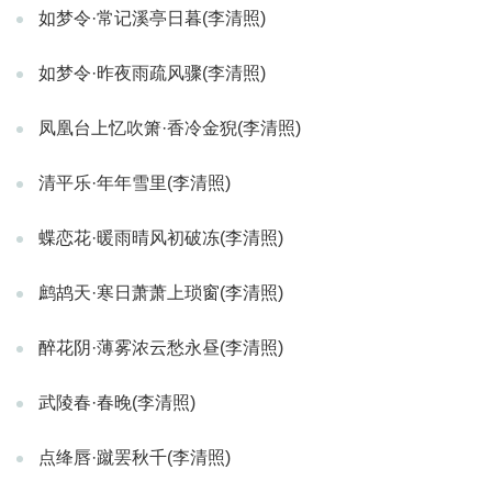
如梦令·常记溪亭日暮(李清照)
如梦令·昨夜雨疏风骤(李清照)
凤凰台上忆吹箫·香冷金猊(李清照)
清平乐·年年雪里(李清照)
蝶恋花·暖雨晴风初破冻(李清照)
鹧鸪天·寒日萧萧上琐窗(李清照)
醉花阴·薄雾浓云愁永昼(李清照)
武陵春·春晚(李清照)
点绛唇·蹴罢秋千(李清照)