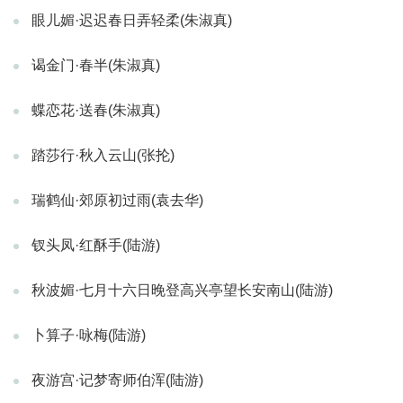
眼儿媚·迟迟春日弄轻柔(朱淑真)
谒金门·春半(朱淑真)
蝶恋花·送春(朱淑真)
踏莎行·秋入云山(张抡)
瑞鹤仙·郊原初过雨(袁去华)
钗头凤·红酥手(陆游)
秋波媚·七月十六日晚登高兴亭望长安南山(陆游)
卜算子·咏梅(陆游)
夜游宫·记梦寄师伯浑(陆游)