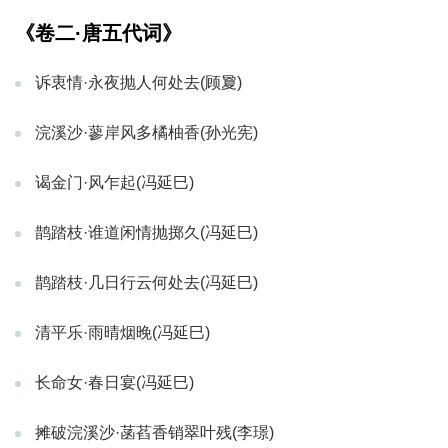
《卷二·唐五代词》
诉衷情·永夜抛人何处去(顾夐)
浣溪沙·蓼岸风多橘柚香(孙光宪)
谒金门·风乍起(冯延巳)
鹊踏枝·谁道闲情抛掷久(冯延巳)
鹊踏枝·几日行云何处去(冯延巳)
清平乐·雨晴烟晚(冯延巳)
长命女·春日宴(冯延巳)
摊破浣溪沙·菡萏香销翠叶残(李璟)