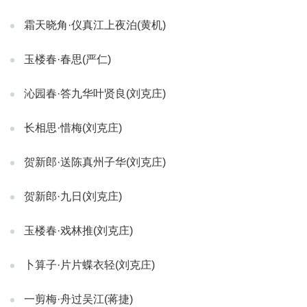
霜天晓角·仪真江上夜泊(黄机)
玉楼春·春思(严仁)
沁园春·答九华叶贤良(刘克庄)
长相思·惜梅(刘克庄)
贺新郎·送陈真州子华(刘克庄)
贺新郎·九日(刘克庄)
玉楼春·戏林推(刘克庄)
卜算子·片片蝶衣轻(刘克庄)
一剪梅·舟过吴江(蒋捷)