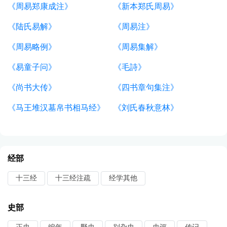
《周易郑康成注》
《新本郑氏周易》
《陆氏易解》
《周易注》
《周易略例》
《周易集解》
《易童子问》
《毛詩》
《尚书大传》
《四书章句集注》
《马王堆汉墓帛书相马经》
《刘氏春秋意林》
经部
十三经
十三经注疏
经学其他
史部