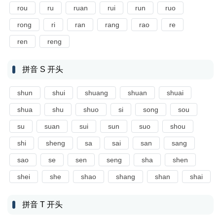
rou
ru
ruan
rui
run
ruo
rong
ri
ran
rang
rao
re
ren
reng
拼音 S 开头
shun
shui
shuang
shuan
shuai
shua
shu
shuo
si
song
sou
su
suan
sui
sun
suo
shou
shi
sheng
sa
sai
san
sang
sao
se
sen
seng
sha
shen
shei
she
shao
shang
shan
shai
拼音 T 开头