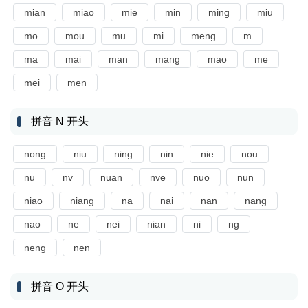
mian
miao
mie
min
ming
miu
mo
mou
mu
mi
meng
m
ma
mai
man
mang
mao
me
mei
men
拼音 N 开头
nong
niu
ning
nin
nie
nou
nu
nv
nuan
nve
nuo
nun
niao
niang
na
nai
nan
nang
nao
ne
nei
nian
ni
ng
neng
nen
拼音 O 开头