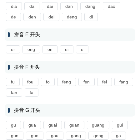
dia
da
dai
dan
dang
dao
de
den
dei
deng
di
拼音 E 开头
er
eng
en
ei
e
拼音 F 开头
fu
fou
fo
feng
fen
fei
fang
fan
fa
拼音 G 开头
gu
gua
guai
guan
guang
gui
gun
guo
gou
gong
geng
ga