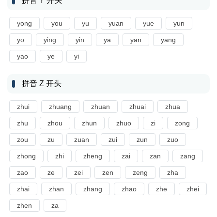
拼音 Y 开头
yong
you
yu
yuan
yue
yun
yo
ying
yin
ya
yan
yang
yao
ye
yi
拼音 Z 开头
zhui
zhuang
zhuan
zhuai
zhua
zhu
zhou
zhun
zhuo
zi
zong
zou
zu
zuan
zui
zun
zuo
zhong
zhi
zheng
zai
zan
zang
zao
ze
zei
zen
zeng
zha
zhai
zhan
zhang
zhao
zhe
zhei
zhen
za