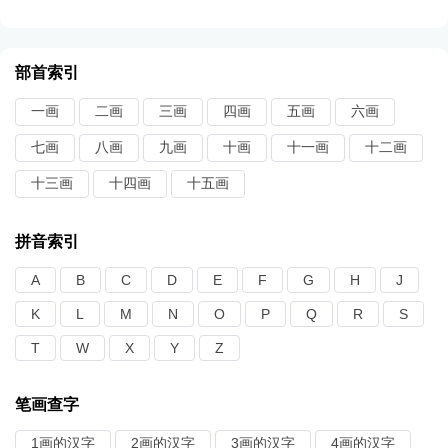
部首索引
一画
二画
三画
四画
五画
六画
七画
八画
九画
十画
十一画
十二画
十三画
十四画
十五画
拼音索引
A
B
C
D
E
F
G
H
J
K
L
M
N
O
P
Q
R
S
T
W
X
Y
Z
笔画查字
1画的汉字
2画的汉字
3画的汉字
4画的汉字