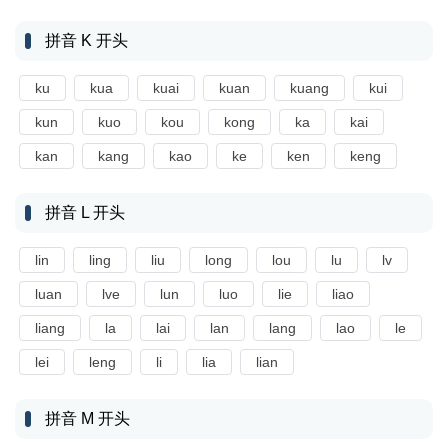
拼音 K 开头
ku
kua
kuai
kuan
kuang
kui
kun
kuo
kou
kong
ka
kai
kan
kang
kao
ke
ken
keng
拼音 L 开头
lin
ling
liu
long
lou
lu
lv
luan
lve
lun
luo
lie
liao
liang
la
lai
lan
lang
lao
le
lei
leng
li
lia
lian
拼音 M 开头