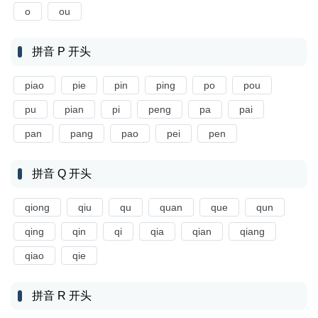
o
ou
拼音 P 开头
piao
pie
pin
ping
po
pou
pu
pian
pi
peng
pa
pai
pan
pang
pao
pei
pen
拼音 Q 开头
qiong
qiu
qu
quan
que
qun
qing
qin
qi
qia
qian
qiang
qiao
qie
拼音 R 开头