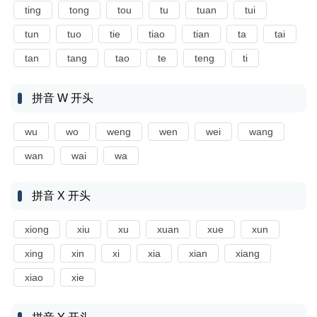
ting
tong
tou
tu
tuan
tui
tun
tuo
tie
tiao
tian
ta
tai
tan
tang
tao
te
teng
ti
拼音 W 开头
wu
wo
weng
wen
wei
wang
wan
wai
wa
拼音 X 开头
xiong
xiu
xu
xuan
xue
xun
xing
xin
xi
xia
xian
xiang
xiao
xie