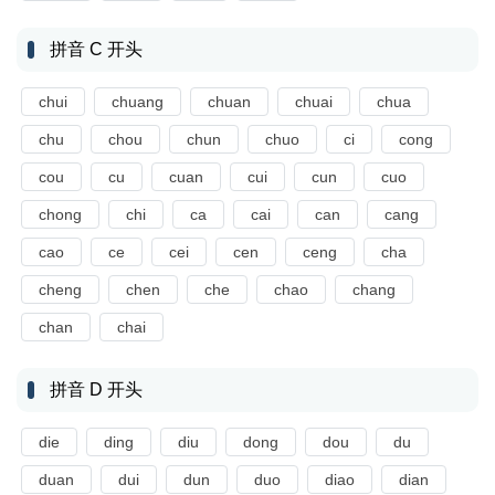
拼音 C 开头
chui
chuang
chuan
chuai
chua
chu
chou
chun
chuo
ci
cong
cou
cu
cuan
cui
cun
cuo
chong
chi
ca
cai
can
cang
cao
ce
cei
cen
ceng
cha
cheng
chen
che
chao
chang
chan
chai
拼音 D 开头
die
ding
diu
dong
dou
du
duan
dui
dun
duo
diao
dian