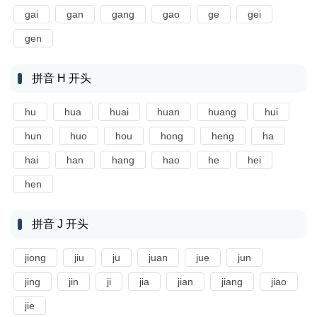
gai
gan
gang
gao
ge
gei
gen
拼音 H 开头
hu
hua
huai
huan
huang
hui
hun
huo
hou
hong
heng
ha
hai
han
hang
hao
he
hei
hen
拼音 J 开头
jiong
jiu
ju
juan
jue
jun
jing
jin
ji
jia
jian
jiang
jiao
jie