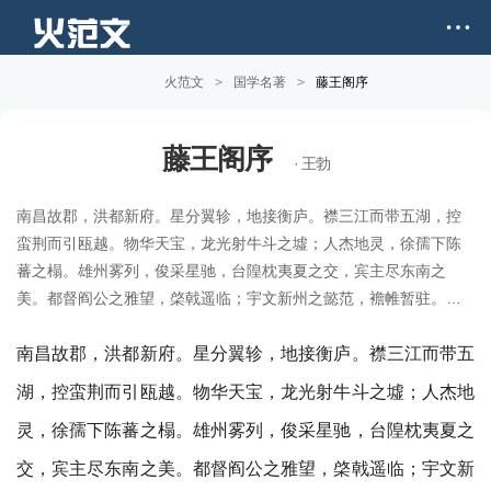
火范文
>
国学名著
>
藤王阁序
藤王阁序
· 王勃
南昌故郡，洪都新府。星分翼轸，地接衡庐。襟三江而带五湖，控
蛮荆而引瓯越。物华天宝，龙光射牛斗之墟；人杰地灵，徐孺下陈
蕃之榻。雄州雾列，俊采星驰，台隍枕夷夏之交，宾主尽东南之
美。都督阎公之雅望，棨戟遥临；宇文新州之懿范，襜帷暂驻。十
旬休假，胜友如云；千里逢迎，高朋满座。腾蛟起凤，孟学士之词
宗；紫电青霜，王将军之武库。家君作宰，路出名区；童子何知，
南昌故郡，洪都新府。星分翼轸，地接衡庐。襟三江而带五
躬逢胜饯。时维九月，序属三秋。潦水尽而寒潭清，烟光凝而暮山
湖，控蛮荆而引瓯越。物华天宝，龙光射牛斗之墟；人杰地
紫。俨骖騑于上路，访风景于崇阿。临帝子之长洲，得仙人之旧
灵，徐孺下陈蕃之榻。雄州雾列，俊采星驰，台隍枕夷夏之
馆。层台耸翠，上出重霄；飞阁流丹，下临无地。鹤汀凫渚，穷岛
屿之萦回；桂殿兰宫，列冈峦之体势。披绣闼，俯雕甍，山原旷其
交，宾主尽东南之美。都督阎公之雅望，棨戟遥临；宇文新
盈视，川泽盱其骇瞩。闾阎扑地，钟鸣鼎食之家；舸舰迷津，青雀