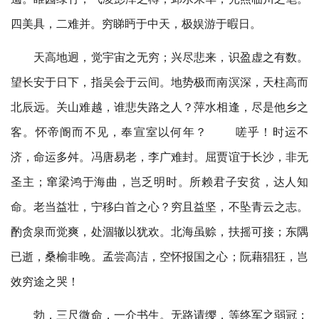
赠言，幸承恩于伟饯；登高作赋，是所望于群公。敢竭鄙诚，恭疏
短引。一言均赋，四韵俱成。请洒潘江，各倾陆海云尔：滕王高阁
四美具，二难并。穷睇眄于中天，极娱游于暇日。
临江渚，佩玉鸣鸾罢歌舞。画栋朝飞南浦云，珠帘暮卷西山雨。闲
云潭影日悠悠，物换星移几度秋。阁中帝子今何在？槛外长江空自
天高地迥，觉宇宙之无穷；兴尽悲来，识盈虚之有数。
流。
望长安于日下，指吴会于云间。地势极而南溟深，天柱高而
北辰远。关山难越，谁悲失路之人？萍水相逢，尽是他乡之
客。怀帝阍而不见，奉宣室以何年？ 嗟乎！时运不
济，命运多舛。冯唐易老，李广难封。屈贾谊于长沙，非无
圣主；窜梁鸿于海曲，岂乏明时。所赖君子安贫，达人知
命。老当益壮，宁移白首之心？穷且益坚，不坠青云之志。
酌贪泉而觉爽，处涸辙以犹欢。北海虽赊，扶摇可接；东隅
已逝，桑榆非晚。孟尝高洁，空怀报国之心；阮藉猖狂，岂
效穷途之哭！
勃，三尺微命，一介书生。无路请缨，等终军之弱冠；