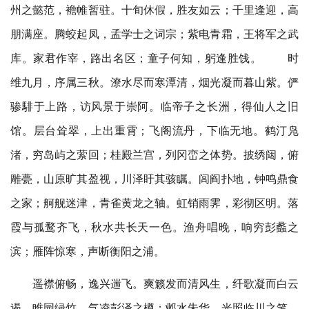
州之懿范，襜帷暂驻。十旬休假，胜友如云；千里逢迎，高
黄龙之轴。虹销雨霁，彩彻区明。落霞与孤鹜齐飞，秋水共长天一
色。渔舟唱晚，响穷彭蠡之滨；雁阵惊寒，声断衡阳之浦。遥襟俯
朋满座。腾蛟起凤，孟学士之词宗；紫电青霜，王将军之武
畅，逸兴遄飞。爽籁发而清风生，纤歌凝而白云遏。睢园绿竹，气
库。家君作宰，路出名区；童子何知，躬逢胜饯。 时
凌彭泽之樽；邺水朱华，光照临川之笔。四美具，二难并。穷睇眄
维九月，序属三秋。潦水尽而寒潭清，烟光凝而暮山紫。俨
于中天，极娱游于暇日。天高地迥，觉宇宙之无穷；兴尽悲来，识
盈虚之有数。望长安于日下，指吴会于云间。地势极而南溟深，天
骖騑于上路，访风景于崇阿。临帝子之长洲，得仙人之旧
柱高而北辰远。关山难越，谁悲失路之人？萍水相逢，尽是他乡之
馆。层台耸翠，上出重霄；飞阁流丹，下临无地。鹤汀凫
客。怀帝阍而不见，奉宣室以何年？嗟乎！时运不济，命运多舛。
冯唐易老，李广难封。屈贾谊于长沙，非无圣主；窜梁鸿于海曲，
渚，穷岛屿之萦回；桂殿兰宫，列冈峦之体势。披绣闼，俯
岂乏明时。所赖君子安贫，达人知命。老当益壮，宁移白首之心？
雕甍，山原旷其盈视，川泽盱其骇瞩。闾阎扑地，钟鸣鼎食
穷且益坚，不坠青云之志。酌贪泉而觉爽，处涸辙以犹欢。北海虽
之家；舸舰迷津，青雀黄龙之轴。虹销雨霁，彩彻区明。落
赊，扶摇可接；东隅已逝，桑榆非晚。孟尝高洁，空怀报国之心；
阮藉猖狂，岂效穷途之哭！勃，三尺微命，一介书生。无路请缨，
霞与孤鹜齐飞，秋水共长天一色。渔舟唱晚，响穷彭蠡之
等终军之弱冠；有怀投笔，慕宗悫之长风。舍簪笏于百龄，奉晨昏
滨；雁阵惊寒，声断衡阳之浦。
于万里。非谢家之宝树，接孟氏之芳邻。他日趋庭，叨陪鲤对；今
晨捧袂，喜托龙门。杨意不逢，抚凌云而自惜；钟期既遇，奏流水
遥襟俯畅，逸兴遄飞。爽籁发而清风生，纤歌凝而白云
以何惭？鸣呼！胜地不常，盛筵难再。兰亭已矣，梓泽丘墟。临别
遏。睢园绿竹，气凌彭泽之樽；邺水朱华，光照临川之笔。