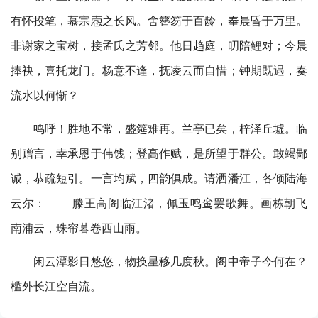
有怀投笔，慕宗悫之长风。舍簪笏于百龄，奉晨昏于万里。
非谢家之宝树，接孟氏之芳邻。他日趋庭，叨陪鲤对；今晨
捧袂，喜托龙门。杨意不逢，抚凌云而自惜；钟期既遇，奏
流水以何惭？
鸣呼！胜地不常，盛筵难再。兰亭已矣，梓泽丘墟。临
别赠言，幸承恩于伟饯；登高作赋，是所望于群公。敢竭鄙
诚，恭疏短引。一言均赋，四韵俱成。请洒潘江，各倾陆海
云尔： 滕王高阁临江渚，佩玉鸣鸾罢歌舞。画栋朝飞
南浦云，珠帘暮卷西山雨。
闲云潭影日悠悠，物换星移几度秋。阁中帝子今何在？
槛外长江空自流。