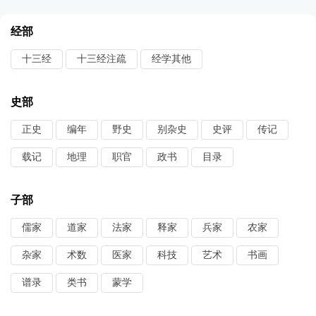
经部
十三经
十三经注疏
经学其他
史部
正史
编年
野史
别杂史
史评
传记
载记
地理
职官
政书
目录
子部
儒家
道家
法家
释家
兵家
农家
杂家
术数
医家
科技
艺术
书画
谱录
类书
蒙学