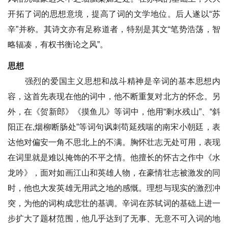
开拓了词的思想意境，提高了词的文学地位。后人遂以“苏
辛”并称。其诗文亦有足称道者，特别是其文“笔势浩荡，智
略辐凑，有权书衡论之风”。
思想
强烈的爱国主义思想和战斗精神是辛词的基本思想内
容，这首先表现在他的词中，他不断重复对北方的怀念。另
外，在《贺新郎》《摸鱼儿》等词中，他用“剩水残山”、“斜
阳正在,烟柳断肠处”等词句讽刺苟延残喘的南宋小朝廷，表
达他对偏安一角不思北上的不满。胸怀壮志无处可用，表现
在词里就是难以掩饰的不平之情。他擅长的怀古之作中《水
龙吟》，面对如画江山和英雄人物，在豪情壮志被激发的同
时，他也大发英雄无用武之地的感慨。理想与现实的激烈冲
突，为他的词构成悲壮的基调。辛词在苏轼词的基础上进一
步扩大了题材范围，他几乎达到了无事、无意不可入词的地