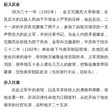
起义反金
绍兴三十一年（1161年），金主完颜亮大举南侵，在
其后方的汉族人民由于不堪金人严苛的压榨，奋起反抗。二
十一岁的辛弃疾也聚集了两千人，参加了由耿京领导的一支
声势浩大的起义军，并担任掌书记。当金人内部矛盾爆发，
完颜亮在前线为部下所杀，金军向北撤退时，辛弃疾于绍兴
三十二年（1162年）奉命南下与南宋朝廷联络。在他完成
使命归来的途中，听到耿京被叛徒张安国所杀、义军溃散的
消息，便率领五十多人袭击几万人的敌营，把叛徒擒拿带回
建康，交给南宋朝廷处决（当街游行示众，后砍头）。
步入仕途
在起义军中的表现，以及辛弃疾惊人的勇敢和果断，使
他名重一时。宋高宗便任命他为江阴签判，从此开始了他在
南宋的仕宦生涯，这时他才二十五岁。