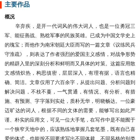
主要作品
概况
辛弃疾，是开一代词风的伟大词人，也是一位勇冠三
军、能征善战、熟稔军事的民族英雄。已成为中国文学史上
的瑰宝；而他作为南宋朝廷大臣而写的一篇文章《议练民兵
守淮疏》，则表达了作者强烈的爱国主义感情，对战争形势
的精辟入里的深刻分析和鲜明而又具体的对策。这篇应用散
文感情炽热，构思缜密，层层深入，有理有据，语言也精
确、简洁。文章仅用了六百余字，从提出问题、分析问题到
解决问题，不枝不蔓，一气贯通，有情况、有分析、有措
施、有预测、字字落到实处，质朴无华，明晓畅达。一位豪
迈旷达的词人，根据不同的文体的需要，能够写出如此严
谨、朴实的应用文，可见一位大手笔，在写作中是不能囿于
一个狭窄天地中的，应该熟练地掌握几套笔墨，既有自己喜
爱的体式，也能按不同要求写出不同体裁、不同风格的别类