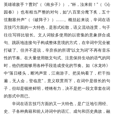
英雄谁敌手？曹刘”（《南乡子》），“杯，汝来前！”（《沁
园春》）也有相当严整的对句，如“八百里分麾下炙，五十
弦翻塞外声”（《破阵子》）……。概括起来说，辛词在语
言技巧方面的一大特色，是形式松散，语义流动连贯，句子
往往写得比较长。文人词较多使用的以密集的意象拼合成
句、跳跃地连接句子构成整体意境的方式，在辛词中完全被
打破了。但并不是说，辛弃疾的所谓“以文为词”不再有音乐
性的节奏。在大量使用散文句式、注意保持生动的语气的同
时，他仍然能够用各种手段造成变化的节奏。如《水龙吟》
中“落日楼头，断鸿声里，江南游子。把吴钩看了，栏干拍
遍，无人会，登临意”，意义联贯而下，在词中是很长的句
子，但却是顿挫鲜明，铿锵有力，决不是把一段文章套在词
的形式中而已。
辛词在语言技巧方面的又一大特色，是广泛地引用经、
史、子各种典籍和前人诗词中的语汇、成句和历史典故，融