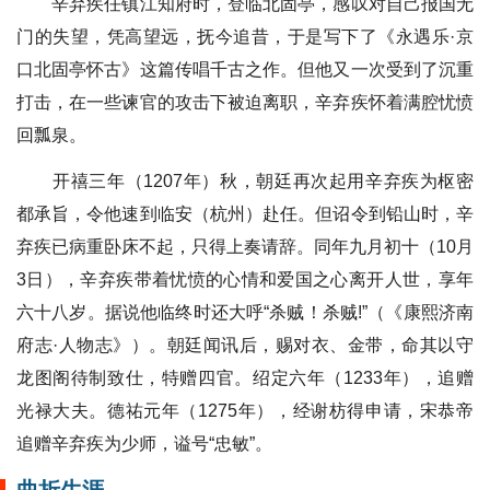
辛弃疾任镇江知府时，登临北固亭，感叹对自己报国无
门的失望，凭高望远，抚今追昔，于是写下了《永遇乐·京
口北固亭怀古》这篇传唱千古之作。但他又一次受到了沉重
打击，在一些谏官的攻击下被迫离职，辛弃疾怀着满腔忧愤
回瓢泉。
开禧三年（1207年）秋，朝廷再次起用辛弃疾为枢密
都承旨，令他速到临安（杭州）赴任。但诏令到铅山时，辛
弃疾已病重卧床不起，只得上奏请辞。同年九月初十（10月
3日），辛弃疾带着忧愤的心情和爱国之心离开人世，享年
六十八岁。据说他临终时还大呼“杀贼！杀贼!”（《康熙济南
府志·人物志》）。朝廷闻讯后，赐对衣、金带，命其以守
龙图阁待制致仕，特赠四官。绍定六年（1233年），追赠
光禄大夫。德祐元年（1275年），经谢枋得申请，宋恭帝
追赠辛弃疾为少师，谥号“忠敏”。