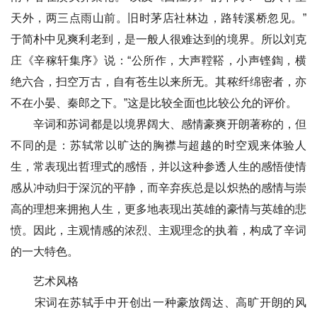
天外，两三点雨山前。旧时茅店社林边，路转溪桥忽见。”
于简朴中见爽利老到，是一般人很难达到的境界。所以刘克
庄《辛稼轩集序》说：“公所作，大声鞺鞳，小声铿鍧，横
绝六合，扫空万古，自有苍生以来所无。其秾纤绵密者，亦
不在小晏、秦郎之下。”这是比较全面也比较公允的评价。
辛词和苏词都是以境界阔大、感情豪爽开朗著称的，但
不同的是：苏轼常以旷达的胸襟与超越的时空观来体验人
生，常表现出哲理式的感悟，并以这种参透人生的感悟使情
感从冲动归于深沉的平静，而辛弃疾总是以炽热的感情与崇
高的理想来拥抱人生，更多地表现出英雄的豪情与英雄的悲
愤。因此，主观情感的浓烈、主观理念的执着，构成了辛词
的一大特色。
艺术风格
宋词在苏轼手中开创出一种豪放阔达、高旷开朗的风