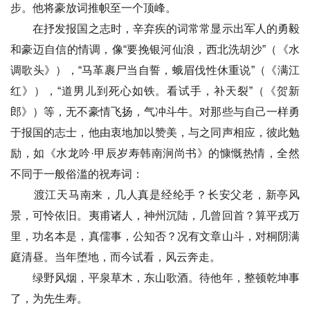
步。他将豪放词推帜至一个顶峰。
在抒发报国之志时，辛弃疾的词常常显示出军人的勇毅
和豪迈自信的情调，像“要挽银河仙浪，西北洗胡沙”（《水
调歌头》），“马革裹尸当自誓，蛾眉伐性休重说”（《满江
红》），“道男儿到死心如铁。看试手，补天裂”（《贺新
郎》）等，无不豪情飞扬，气冲斗牛。对那些与自己一样勇
于报国的志士，他由衷地加以赞美，与之同声相应，彼此勉
励，如《水龙吟·甲辰岁寿韩南涧尚书》的慷慨热情，全然
不同于一般俗滥的祝寿词：
渡江天马南来，几人真是经纶手？长安父老，新亭风
景，可怜依旧。夷甫诸人，神州沉陆，几曾回首？算平戎万
里，功名本是，真儒事，公知否？况有文章山斗，对桐阴满
庭清昼。当年堕地，而今试看，风云奔走。
绿野风烟，平泉草木，东山歌酒。待他年，整顿乾坤事
了，为先生寿。