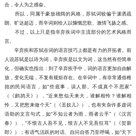
合，令人为之感奋。
所以，同属于豪放雄阔的风格，苏轼词较偏于潇洒疏
朗、旷达超迈，而辛词则给人以慷慨悲歌、激情飞扬之感。
不过，以上只是指辛弃疾词中主流部分的艺术风格而
言。
辛弃疾和苏轼在词的语言技巧上都是有力的开拓者。前
人说苏轼是以诗为词，辛弃疾是以文为词，这当然有些简单
化，但确实也指出：到了辛弃疾手中，词的语言更加自由解
放，变化无端，不复有规矩存在。在辛词中，有非常通俗稚
拙的民间语言，如“些底事，误人那。不成真个不思家”
（《鹧鸪天》），“近来愁似天来大，谁解相怜？谁解相
怜，又把愁来做个天”（《丑奴儿》），也有夹杂许多虚词
语助的文言句式，如“不知云者为雨，雨者云乎”（《汉宫
春》），“不恨古人吾不见，恨古人不见吾狂耳”（《贺新
郎》）；有语气活跃的对话、自问自答乃至呼喝，如“天下