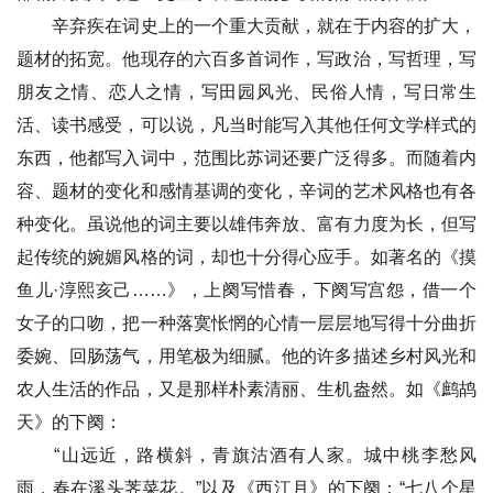
辛弃疾在词史上的一个重大贡献，就在于内容的扩大，
题材的拓宽。他现存的六百多首词作，写政治，写哲理，写
朋友之情、恋人之情，写田园风光、民俗人情，写日常生
活、读书感受，可以说，凡当时能写入其他任何文学样式的
东西，他都写入词中，范围比苏词还要广泛得多。而随着内
容、题材的变化和感情基调的变化，辛词的艺术风格也有各
种变化。虽说他的词主要以雄伟奔放、富有力度为长，但写
起传统的婉媚风格的词，却也十分得心应手。如著名的《摸
鱼儿·淳熙亥己……》，上阕写惜春，下阕写宫怨，借一个
女子的口吻，把一种落寞怅惘的心情一层层地写得十分曲折
委婉、回肠荡气，用笔极为细腻。他的许多描述乡村风光和
农人生活的作品，又是那样朴素清丽、生机盎然。如《鹧鸪
天》的下阕：
“山远近，路横斜，青旗沽酒有人家。城中桃李愁风
雨，春在溪头荠菜花。”以及《西江月》的下阕：“七八个星