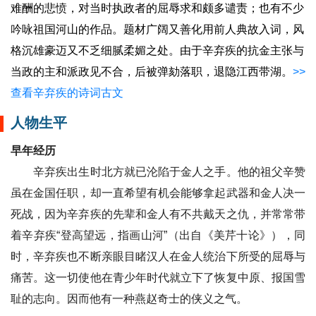
难酬的悲愤，对当时执政者的屈辱求和颇多谴责；也有不少
吟咏祖国河山的作品。题材广阔又善化用前人典故入词，风
格沉雄豪迈又不乏细腻柔媚之处。由于辛弃疾的抗金主张与
当政的主和派政见不合，后被弹劾落职，退隐江西带湖。
>>
查看辛弃疾的诗词古文
人物生平
早年经历
辛弃疾出生时北方就已沦陷于金人之手。他的祖父辛赞
虽在金国任职，却一直希望有机会能够拿起武器和金人决一
死战，因为辛弃疾的先辈和金人有不共戴天之仇，并常常带
着辛弃疾“登高望远，指画山河”（出自《美芹十论》），同
时，辛弃疾也不断亲眼目睹汉人在金人统治下所受的屈辱与
痛苦。这一切使他在青少年时代就立下了恢复中原、报国雪
耻的志向。因而他有一种燕赵奇士的侠义之气。