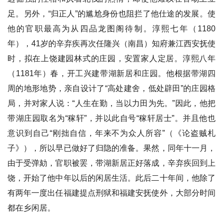
足。另外，“归正人”的尴尬身份也阻拦了他仕途的发展。使
他的官职最高为从四品龙图阁待制。淳熙七年（1180
年），41岁的辛弃疾再次任隆兴（南昌）知府兼江西安抚使
时，拟在上饶建园林式的庄园，安置家人定居。淳熙八年
（1181年）春，开工兴建带湖新居和庄园。他根据带湖四
周的地形地势，亲自设计了“高处建舍，低处辟田”的庄园格
局，并对家人说：“人生在勤，当以力田为先。”因此，他把
带湖庄园取名为“稼轩”，并以此自号“稼轩居士”。并且他也
意识到自己“刚拙自信，年来不为众人所容”（《论盗贼札
子》），所以早已做好了归隐的准备。果然，同年十一月，
由于受弹劾，官职被罢，带湖新居正好落成，辛弃疾回到上
饶，开始了他中年以后的闲居生活。此后二十年间，他除了
有两年一度出任福建提点刑狱和福建安抚使外，大部分时间
都在乡闲居。