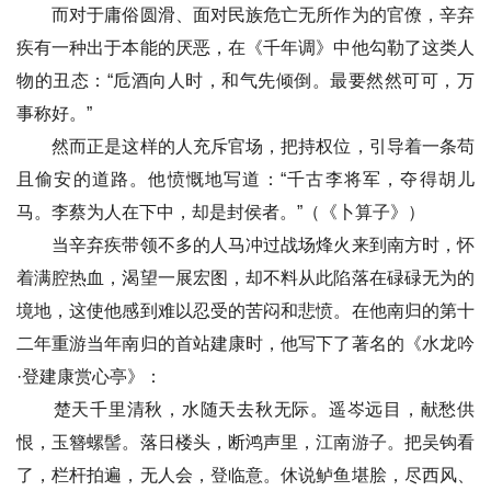
而对于庸俗圆滑、面对民族危亡无所作为的官僚，辛弃
疾有一种出于本能的厌恶，在《千年调》中他勾勒了这类人
物的丑态：“卮酒向人时，和气先倾倒。最要然然可可，万
事称好。”
然而正是这样的人充斥官场，把持权位，引导着一条苟
且偷安的道路。他愤慨地写道：“千古李将军，夺得胡儿
马。李蔡为人在下中，却是封侯者。”（《卜算子》）
当辛弃疾带领不多的人马冲过战场烽火来到南方时，怀
着满腔热血，渴望一展宏图，却不料从此陷落在碌碌无为的
境地，这使他感到难以忍受的苦闷和悲愤。在他南归的第十
二年重游当年南归的首站建康时，他写下了著名的《水龙吟
·登建康赏心亭》：
楚天千里清秋，水随天去秋无际。遥岑远目，献愁供
恨，玉簪螺髻。落日楼头，断鸿声里，江南游子。把吴钩看
了，栏杆拍遍，无人会，登临意。休说鲈鱼堪脍，尽西风、