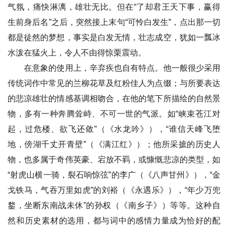
气氛，痛快淋漓，雄壮无比。但在“了却君王天下事，赢得
生前身后名”之后，突然接上末句“可怜白发生”，点出那一切
都是徒然的梦想，事实是白发无情，壮志成空，犹如一瓢冰
水泼在猛火上，令人不由得惊栗震动。
在意象的使用上，辛弃疾也自有特点。他一般很少采用
传统词作中常见的兰柳花草及红粉佳人为点缀；与所要表达
的悲凉雄壮的情感基调相吻合，在他的笔下所描绘的自然景
物，多有一种奔腾耸峙、不可一世的气派。如“峡束苍江对
起，过危楼、欲飞还敛”（《水龙吟》），“谁信天峰飞堕
地，傍湖千丈开青壁”（《满江红》）；他所采摭的历史人
物，也多属于奇伟英豪、宕放不羁，或慷慨悲凉的类型，如
“射虎山横一骑，裂石响惊弦”的李广（《八声甘州》），“金
戈铁马，气吞万里如虎”的刘裕（《永遇乐》），“年少万兜
鍪，坐断东南战未休”的孙权（《南乡子》）等等。这种自
然和历史素材的选用，都与词中的感情力量成为恰好的配