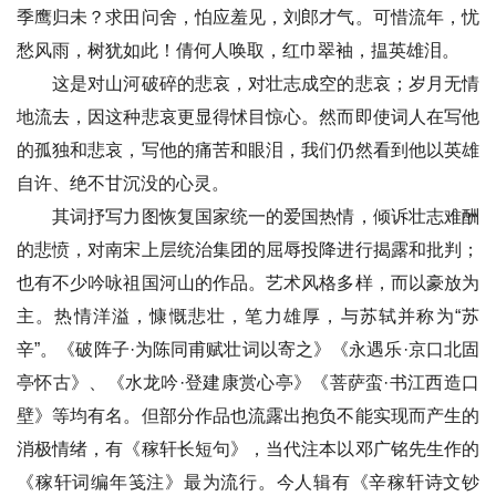
季鹰归未？求田问舍，怕应羞见，刘郎才气。可惜流年，忧
愁风雨，树犹如此！倩何人唤取，红巾翠袖，揾英雄泪。
这是对山河破碎的悲哀，对壮志成空的悲哀；岁月无情
地流去，因这种悲哀更显得怵目惊心。然而即使词人在写他
的孤独和悲哀，写他的痛苦和眼泪，我们仍然看到他以英雄
自许、绝不甘沉没的心灵。
其词抒写力图恢复国家统一的爱国热情，倾诉壮志难酬
的悲愤，对南宋上层统治集团的屈辱投降进行揭露和批判；
也有不少吟咏祖国河山的作品。艺术风格多样，而以豪放为
主。热情洋溢，慷慨悲壮，笔力雄厚，与苏轼并称为“苏
辛”。《破阵子·为陈同甫赋壮词以寄之》《永遇乐·京口北固
亭怀古》、《水龙吟·登建康赏心亭》《菩萨蛮·书江西造口
壁》等均有名。但部分作品也流露出抱负不能实现而产生的
消极情绪，有《稼轩长短句》，当代注本以邓广铭先生作的
《稼轩词编年笺注》最为流行。今人辑有《辛稼轩诗文钞