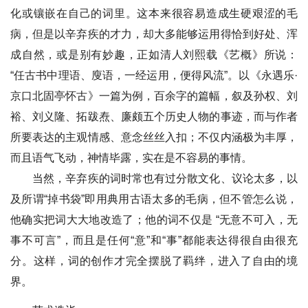
化或镶嵌在自己的词里。这本来很容易造成生硬艰涩的毛
病，但是以辛弃疾的才力，却大多能够运用得恰到好处、浑
成自然，或是别有妙趣，正如清人刘熙载《艺概》所说：
“任古书中理语、廋语，一经运用，便得风流”。以《永遇乐·
京口北固亭怀古》一篇为例，百余字的篇幅，叙及孙权、刘
裕、刘义隆、拓跋焘、廉颇五个历史人物的事迹，而与作者
所要表达的主观情感、意念丝丝入扣；不仅内涵极为丰厚，
而且语气飞动，神情毕露，实在是不容易的事情。
当然，辛弃疾的词时常也有过分散文化、议论太多，以
及所谓“掉书袋”即用典用古语太多的毛病，但不管怎么说，
他确实把词大大地改造了；他的词不仅是 “无意不可入，无
事不可言”，而且是任何“意”和“事”都能表达得很自由很充
分。这样，词的创作才完全摆脱了羁绊，进入了自由的境
界。