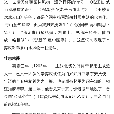
光、世情民俗和园林风物、遣兴抒怀的诗词。《临江仙·戏
为期思詹老寿》、《浣溪沙·父老争言雨水匀》、《玉楼春
戏赋云山》等等，都是辛词中描写瓢泉村居生活的代表作。
“青山意气峥嵘，似为我归来妩媚生”（《沁园春·再到期思卜
筑》）：“我见青山多妩媚，料青山、见我应如是。情与
貌，略相似”（《贺新郎·邑中园亭》）。这些词句表现了辛
弃疾对瓢泉山水风物一往情深。
壮志未酬
嘉泰三年（1203年），主张北伐的韩侂胄起用主战派
人士，已六十四岁的辛弃疾被任为绍兴知府兼浙东安抚使，
年迈的辛弃疾精神为之一振。他先后被起用为绍兴知府、镇
江知府等职。第二年，他晋见宋宁宗，慷慨激昂地说了一番
金国“必乱必亡”（《建炎以来朝野杂记》乙集），并亲自到
前线镇江任职。