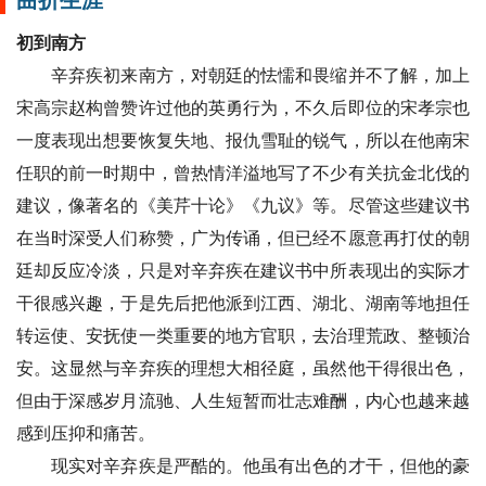
曲折生涯
初到南方
辛弃疾初来南方，对朝廷的怯懦和畏缩并不了解，加上
宋高宗赵构曾赞许过他的英勇行为，不久后即位的宋孝宗也
一度表现出想要恢复失地、报仇雪耻的锐气，所以在他南宋
任职的前一时期中，曾热情洋溢地写了不少有关抗金北伐的
建议，像著名的《美芹十论》《九议》等。尽管这些建议书
在当时深受人们称赞，广为传诵，但已经不愿意再打仗的朝
廷却反应冷淡，只是对辛弃疾在建议书中所表现出的实际才
干很感兴趣，于是先后把他派到江西、湖北、湖南等地担任
转运使、安抚使一类重要的地方官职，去治理荒政、整顿治
安。这显然与辛弃疾的理想大相径庭，虽然他干得很出色，
但由于深感岁月流驰、人生短暂而壮志难酬，内心也越来越
感到压抑和痛苦。
现实对辛弃疾是严酷的。他虽有出色的才干，但他的豪