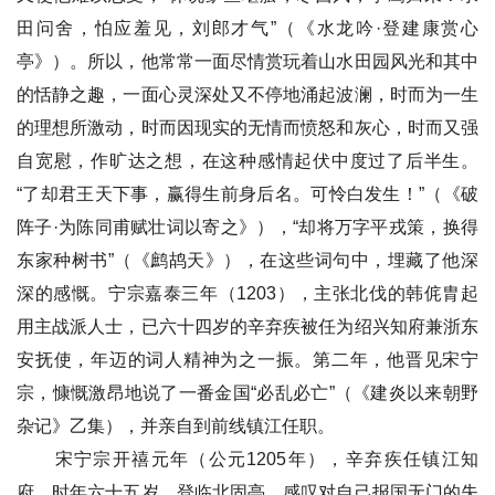
田问舍，怕应羞见，刘郎才气”（《水龙吟·登建康赏心
亭》）。所以，他常常一面尽情赏玩着山水田园风光和其中
的恬静之趣，一面心灵深处又不停地涌起波澜，时而为一生
的理想所激动，时而因现实的无情而愤怒和灰心，时而又强
自宽慰，作旷达之想，在这种感情起伏中度过了后半生。
“了却君王天下事，赢得生前身后名。可怜白发生！”（《破
阵子·为陈同甫赋壮词以寄之》），“却将万字平戎策，换得
东家种树书”（《鹧鸪天》），在这些词句中，埋藏了他深
深的感慨。宁宗嘉泰三年（1203），主张北伐的韩侂胄起
用主战派人士，已六十四岁的辛弃疾被任为绍兴知府兼浙东
安抚使，年迈的词人精神为之一振。第二年，他晋见宋宁
宗，慷慨激昂地说了一番金国“必乱必亡”（《建炎以来朝野
杂记》乙集），并亲自到前线镇江任职。
宋宁宗开禧元年（公元1205年），辛弃疾任镇江知
府，时年六十五岁，登临北固亭，感叹对自己报国无门的失