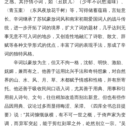
之感。其抒情小词，如〈丑奴儿〉（少年不识愁滋味）、
〈青玉案〉（东风夜放花千树）等，写得储蓄蕴藉，言短意
长。辛词继承了苏轼豪放词风和南宋初期爱国词人的战斗传
统，进一步开拓了词的境界，扩大了词的题材，几乎达到无
事无意不可入词的地步，又创造性地融汇了诗歌、散文、辞
赋等各种文学形式的优点，丰富了词的表现手法，形成了辛
词的独特风格。
辛词以豪放为主，但又不拘一格，沈郁、明快、激励、
妩媚，兼而有之。他善于运用比兴手法和奇特想象，对自然
界的山、水、风、月、草、木都赋予情感和性格，并有所寄
托。他还善于吸收民间口语入词，尤其善于用典、用事和引
用前人诗句、文句，往往稍加改造而别出新意。但也有些作
品因用典、议论过多而显得晦涩、呆滞。《四库全书总目提
要》说：“其词慷慨纵横，有不可一世之概，于倚声家为变
调，而异军突起，能于剪红刻翠之外，屹然别立一宗。”吴