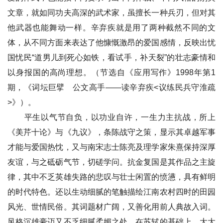
文章，就如同功夫高深的武术家，虽擅长一种兵刃，但对其
他武器也能舞动一样。辛弃疾就是用了两种截然不同的文
体，从不同方面来表达了他慷慨激昂的爱国感情，反映出忧
国忧民“道男儿到死心如铁，看试手，补天裂”的壮志豪情和
以身报国的高尚理想。（节选自《应用写作》1998年第1
期，《词坛巨擘 公文高手——读辛弃疾<议练民兵守淮疏
>》）。
平生以气节自负，以功业自许，一生力主抗战，所上
《美芹十论》与《九议》，条陈战守之策，显示其卓越军事
才能与爱国热忱，又与南宋志士陈亮及理学家朱熹保持深厚
友谊，与之砥砺气节，切磋学问。抗金复国是其作品之主旋
律，其中不乏英雄失路的悲叹与壮士闲置的愤懑，具有鲜明
的时代特色。还以生动细腻的笔触描绘江南农村四时的田园
风光、世情民俗。其词题材广阔，又善化用前人典故入词。
风格沉雄豪迈又不乏细腻柔媚之处。在苏轼的基础上，大大