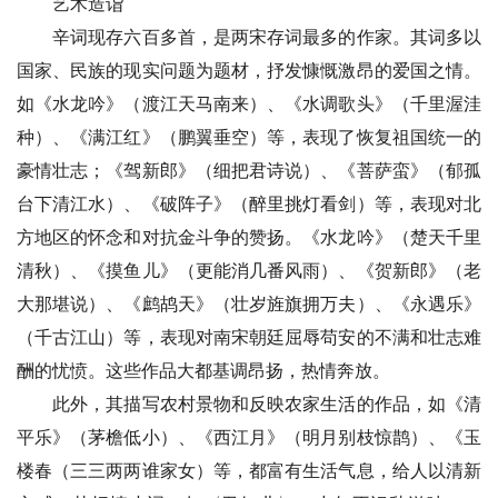
艺术造诣
辛词现存六百多首，是两宋存词最多的作家。其词多以
国家、民族的现实问题为题材，抒发慷慨激昂的爱国之情。
如《水龙吟》（渡江天马南来）、《水调歌头》（千里渥洼
种）、《满江红》（鹏翼垂空）等，表现了恢复祖国统一的
豪情壮志；《驾新郎》（细把君诗说）、《菩萨蛮》（郁孤
台下清江水）、《破阵子》（醉里挑灯看剑）等，表现对北
方地区的怀念和对抗金斗争的赞扬。《水龙吟》（楚天千里
清秋）、《摸鱼儿》（更能消几番风雨）、《贺新郎》（老
大那堪说）、《鹧鸪天》（壮岁旌旗拥万夫）、《永遇乐》
（千古江山）等，表现对南宋朝廷屈辱苟安的不满和壮志难
酬的忧愤。这些作品大都基调昂扬，热情奔放。
此外，其描写农村景物和反映农家生活的作品，如《清
平乐》（茅檐低小）、《西江月》（明月别枝惊鹊）、《玉
楼春（三三两两谁家女）等，都富有生活气息，给人以清新