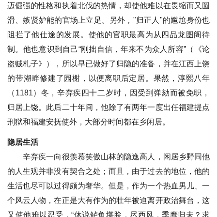
迈倔强的性格和执着北伐的热情，却使他难以在畏缩而又圆
滑、嫉贤妒能的官场上立足。另外，"归正人"的尴尬身份也
阻拦了他仕途的发展。使他的官职最高为从四品龙图阁待
制。他也意识到自己“刚拙自信，年来不为众人所容”（《论
盗贼札子》），所以早已做好了归隐的准备，并在江西上饶
的带湖畔修建了园榭，以便离职后定居。果然，淳熙八年
（1181）冬，辛弃疾四十二岁时，因受到弹劾而被免职，
归居上饶。此后二十年间，他除了有两年一度出任福建提点
刑狱和福建安抚使外，大部分时间都在乡闲居。
隐居生活
辛弃疾一向很羡慕笑傲山林的隐逸高人，闲居乡野同他
的人生观并非没有契合之处；而且，由于过去的地位，他的
生活也尽可以过得颇为奢华。但是，作为一个热血男儿、一
个风云人物，在正是大有作为的壮年被迫离开政治舞台，这
又使他难以忍受，“休说鲈鱼堪脍，尽西风，季鹰归未？求