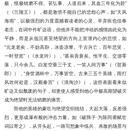
极，恨极销磨不得。苌弘事、人道后来，其血三年化为碧”
（《兰陵王》），都是激愤不能自已的悲怨心声，如“天风
海雨”，以极强烈的力度震撼着读者的心灵。辛弃疾也信奉
老庄，在词中作旷达语，但他并不能把冲动的感情由此化为
平静，而是从低沉甚至绝望的方向上宣泄内心的悲愤，如
“元龙老矣，不妨高卧，冰壶凉簟。千古兴亡，百年悲笑，
一时登览”（《水龙吟》），“甚矣吾衰矣。怅平生、交游零
落，只今余几。白发空垂三千丈，一笑人间万事”（《贺新
郎》），“身世酒杯中，万事皆空。古来三五个英雄，雨打
风吹何处是，汉殿秦宫”（《浪淘沙》），这些表面看来似
旷达又似颓废的句子，却更使人感受到他心中极高期望破灭
成为绝望时无法销磨的痛苦。
而他的英雄的豪壮与绝望交织纽结，大起大落，反差强
烈，更形成瀑布般的冲击力量。如《破阵子·为陈同甫赋壮
词以寄之》，从开头起，一路写想象中练兵、杀敌的场景与