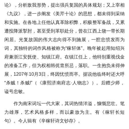
论》，分析敌我形势，提出强兵复国的具体规划；又上宰相
《九议》，进一步阐发《美芹十论》的思想，都未得到采纳
和实施。在各地上任他认真革除积弊，积极整军备战，又累
遭投降派掣肘，甚至受到革职处分，曾在江西上饶一带长期
闲居。光复故国的伟大志向得不到施展，一腔忠愤发而为
词，其独特的词作风格被称为“稼轩体”。晚年被起用知绍兴
府兼浙江安抚使、知镇江府。在镇江任上，他特别重视伐金
的准备工作，但为权相韩侂胄所忌，落职。一生抱负未得伸
展，1207年10月3日，终因忧愤而卒。据说他临终时还大呼
“杀贼！杀贼!”（《康熙济南府志·人物志》）。后赠少师，
谥号忠敏。
作为南宋词坛一代大家，其词热情洋溢，慷慨悲壮。笔
力雄厚，艺术风格多样，而以豪放为主。有《稼轩长短
句》。今人辑有《辛稼轩诗文钞存》。