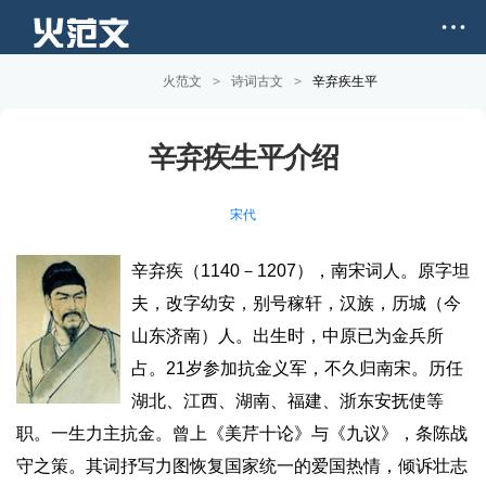
火范文
>
诗词古文
>
辛弃疾生平
辛弃疾生平介绍
宋代
辛弃疾（1140－1207），南宋词人。原字坦
夫，改字幼安，别号稼轩，汉族，历城（今
山东济南）人。出生时，中原已为金兵所
占。21岁参加抗金义军，不久归南宋。历任
湖北、江西、湖南、福建、浙东安抚使等
职。一生力主抗金。曾上《美芹十论》与《九议》，条陈战
守之策。其词抒写力图恢复国家统一的爱国热情，倾诉壮志