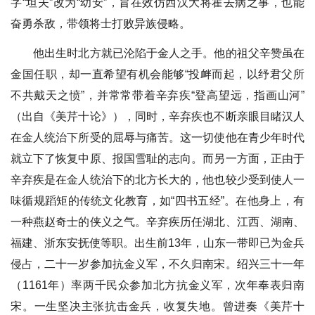
字“坦夫”改为“幼安”，旨在效仿西汉大将霍去病之事，也能
奋勇杀敌，带领将士打败异族侵略。
他出生时北方就已沦陷于金人之手。他的祖父辛赞虽在
金国任职，却一直希望有机会能够“投衅而起，以纾君父所
不共戴天之愤”，并常常带着辛弃疾“登高望远，指画山河”
（出自《美芹十论》），同时，辛弃疾也不断亲眼目睹汉人
在金人统治下所受的屈辱与痛苦。这一切使他在青少年时代
就立下了恢复中原、报国雪耻的志向。而另一方面，正由于
辛弃疾是在金人统治下的北方长大的，他也较少受到使人一
味循规蹈矩的传统文化教育，如“四书五经”。在他身上，有
一种燕赵奇士的侠义之气。辛弃疾历任湖北、江西、湖南、
福建、浙东安抚使等职。出生前13年，山东一带即已为金兵
侵占，二十一岁参加抗金义军，不久归南宋。绍兴三十一年
（1161年）率两千民众参加北方抗金义军，次年奉表归南
宋。一生坚决主张抗击金兵，收复失地。曾进奏《美芹十