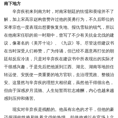
南下地方
辛弃疾初来到南方时，对南宋朝廷的怯懦和畏缩并不了
解，加上宋高宗赵构曾赞许过他的英勇行为，不久后即位的
宋孝宗也一度表现出想要恢复失地、报仇雪耻的锐气，所以
在他南宋任职的前一时期中，曾写了不少有关抗金北伐的建
议，像著名的《美芹十论》、《九议》等。尽管这些建议书
在当时深受人们称赞，广为传诵，但已经不愿意再打仗的朝
廷却反应冷淡，只是对辛弃疾在建议书中所表现出的实际才
干很感兴趣，于是先后把他派到江西、湖北、湖南等地担任
转运使、安抚使一类重要的地方官职，去治理荒政、整顿治
安。这显然与辛弃疾的理想大相径庭，虽然他干得很出色，
但由于深感岁月流驰、人生短暂而壮志难酬，内心也越来越
感到压抑和痛苦。
现实对辛弃疾是残酷的。他虽有出色的才干，但他的豪
迈倔强的性格和执着北伐的热情，却使他难以在官场上立