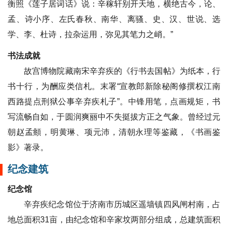
衡照《莲子居词话》说：辛稼轩别开天地，横绝古今，论、
孟、诗小序、左氏春秋、南华、离骚、史、汉、世说、选
学、李、杜诗，拉杂运用，弥见其笔力之峭。”
书法成就
故宫博物院藏南宋辛弃疾的《行书去国帖》为纸本，行
书十行，为酬应类信札。末署“宣教郎新除秘阁修撰权江南
西路提点刑狱公事辛弃疾札子”。中锋用笔，点画规矩，书
写流畅自如，于圆润爽丽中不失挺拔方正之气象。曾经过元
朝赵孟頫，明黄琳、项元沛，清朝永理等鉴藏，《书画鉴
影》著录。
纪念建筑
纪念馆
辛弃疾纪念馆位于济南市历城区遥墙镇四风闸村南，占
地总面积31亩，由纪念馆和辛家坟两部分组成，总建筑面积