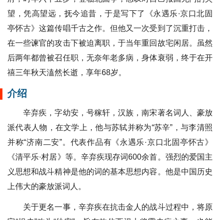
望，凭高望远，抚今追昔，于是写下了《永遇乐·京口北固
亭怀古》这篇传唱千古之作。但他又一次受到了沉重打击，
在一些谏官的攻击下被迫离职，于当年重回故宅闲居。虽然
后两年都曾被召任职，无奈年老多病，身体衰弱，终于在开
禧三年秋天溘然长逝，享年68岁。
介绍
辛弃疾，字幼安，号稼轩，汉族，南宋著名词人、豪放
派代表人物，在文学上，他与苏轼并称为“苏辛”，与李清照
并称“济南二安”。代表作品有《永遇乐·京口北固亭怀古》
《清平乐·村居》等。辛弃疾现存词600余首。强烈的爱国主
义思想和战斗精神是他的词的基本思想内容。他是中国历史
上伟大的豪放派词人。
关于更名一事，辛弃疾在抗击金人的战斗过程中，将原