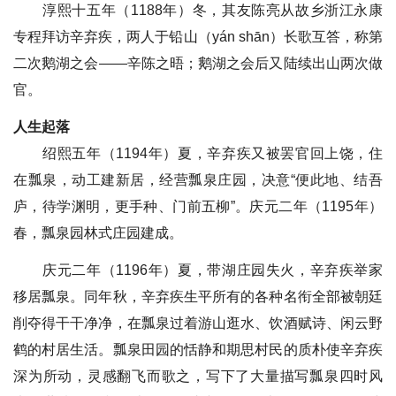
淳熙十五年（1188年）冬，其友陈亮从故乡浙江永康
专程拜访辛弃疾，两人于铅山（yán shān）长歌互答，称第
二次鹅湖之会——辛陈之晤；鹅湖之会后又陆续出山两次做
官。
人生起落
绍熙五年（1194年）夏，辛弃疾又被罢官回上饶，住
在瓢泉，动工建新居，经营瓢泉庄园，决意“便此地、结吾
庐，待学渊明，更手种、门前五柳”。庆元二年（1195年）
春，瓢泉园林式庄园建成。
庆元二年（1196年）夏，带湖庄园失火，辛弃疾举家
移居瓢泉。同年秋，辛弃疾生平所有的各种名衔全部被朝廷
削夺得干干净净，在瓢泉过着游山逛水、饮酒赋诗、闲云野
鹤的村居生活。瓢泉田园的恬静和期思村民的质朴使辛弃疾
深为所动，灵感翻飞而歌之，写下了大量描写瓢泉四时风