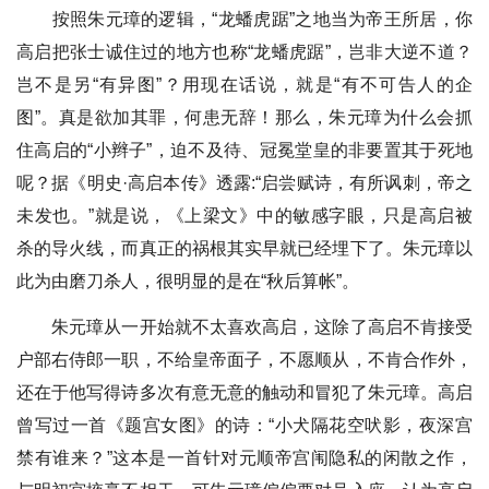
按照朱元璋的逻辑，“龙蟠虎踞”之地当为帝王所居，你
高启把张士诚住过的地方也称“龙蟠虎踞”，岂非大逆不道？
岂不是另“有异图”？用现在话说，就是“有不可告人的企
图”。真是欲加其罪，何患无辞！那么，朱元璋为什么会抓
住高启的“小辫子”，迫不及待、冠冕堂皇的非要置其于死地
呢？据《明史·高启本传》透露:“启尝赋诗，有所讽刺，帝之
未发也。”就是说，《上梁文》中的敏感字眼，只是高启被
杀的导火线，而真正的祸根其实早就已经埋下了。朱元璋以
此为由磨刀杀人，很明显的是在“秋后算帐”。
朱元璋从一开始就不太喜欢高启，这除了高启不肯接受
户部右侍郎一职，不给皇帝面子，不愿顺从，不肯合作外，
还在于他写得诗多次有意无意的触动和冒犯了朱元璋。高启
曾写过一首《题宫女图》的诗：“小犬隔花空吠影，夜深宫
禁有谁来？”这本是一首针对元顺帝宫闱隐私的闲散之作，