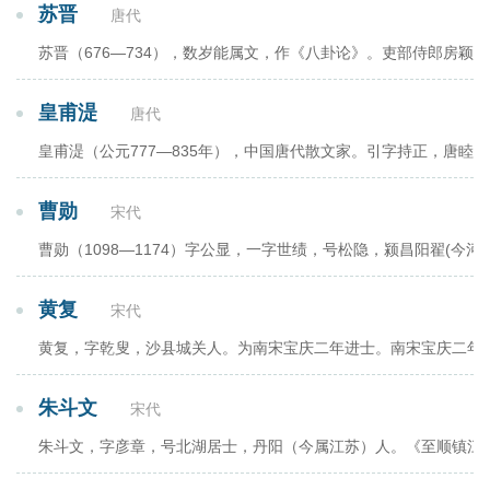
苏晋
唐代
苏晋（676—734），数岁能属文，作《八卦论》。吏部侍郎房
皇甫湜
唐代
皇甫湜（公元777—835年），中国唐代散文家。引字持正，唐
曹勋
宋代
曹勋（1098—1174）字公显，一字世绩，号松隐，颍昌阳翟(
黄复
宋代
黄复，字乾叟，沙县城关人。为南宋宝庆二年进士。南宋宝庆二年(
朱斗文
宋代
朱斗文，字彦章，号北湖居士，丹阳（今属江苏）人。《至顺镇江