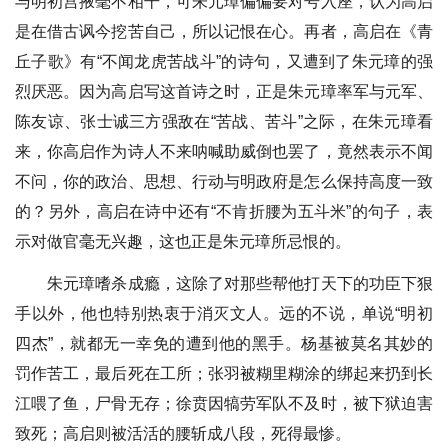
与明初宫掖毫不相干，可朱元璋偏偏要对号入座，认为高启
是在借古讽今挖苦自己，所以记恨在心。再者，高启在《青
丘子歌》有“不闻龙虎苦战斗”的诗句，又遭到了朱元璋的强
烈厌恶。因为高启写这首诗之时，正是朱元璋率军与元军、
陈友谅、张士诚三方强敌在“苦战、苦斗”之际，在朱元璋看
来，你高启作为诗人不来呐喊助威倒也罢了，竟然表示不闻
不问，你的政治、思想、行动与明政府是怎么保持高度一致
的？另外，高启在诗中还有“不肯折腰为五斗米”的句子，表
示对做官毫无兴趣，这也正是朱元璋所忌恨的。
朱元璋嗜杀成瘾，这除了对那些帮他打天下的功臣下狠
手以外，他也特别热衷于消灭文人。远的不说，单说“明初
四杰”，就都无一幸免的遭到他的黑手。杨基被莫名其妙的
罚作苦工，最后死在工所；张羽被糊里糊涂的绑起来扔到长
江喂了鱼，尸骨无存；徐贲因犒劳军队不及时，被下狱迫害
致死；高启则被活活的腰斩成八段，死得最惨。