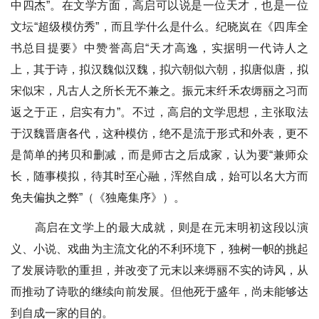
中四杰”。在文学方面，高启可以说是一位天才，也是一位
文坛“超级模仿秀”，而且学什么是什么。纪晓岚在《四库全
书总目提要》中赞誉高启“天才高逸，实据明一代诗人之
上，其于诗，拟汉魏似汉魏，拟六朝似六朝，拟唐似唐，拟
宋似宋，凡古人之所长无不兼之。振元末纤禾农缛丽之习而
返之于正，启实有力”。不过，高启的文学思想，主张取法
于汉魏晋唐各代，这种模仿，绝不是流于形式和外表，更不
是简单的拷贝和删减，而是师古之后成家，认为要“兼师众
长，随事模拟，待其时至心融，浑然自成，始可以名大方而
免夫偏执之弊”（《独庵集序》）。
高启在文学上的最大成就，则是在元末明初这段以演
义、小说、戏曲为主流文化的不利环境下，独树一帜的挑起
了发展诗歌的重担，并改变了元末以来缛丽不实的诗风，从
而推动了诗歌的继续向前发展。但他死于盛年，尚未能够达
到自成一家的目的。