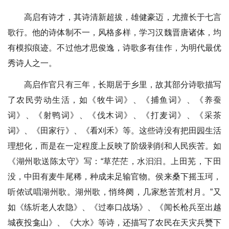
高启有诗才，其诗清新超拔，雄健豪迈，尤擅长于七言
歌行。他的诗体制不一，风格多样，学习汉魏晋唐诸体，均
有模拟痕迹。不过他才思俊逸，诗歌多有佳作，为明代最优
秀诗人之一。
高启作官只有三年，长期居于乡里，故其部分诗歌描写
了农民劳动生活，如《牧牛词》、《捕鱼词》、《养蚕
词》、《射鸭词》、《伐木词》、《打麦词》、《采茶
词》、《田家行》、《看刈禾》等。这些诗没有把田园生活
理想化，而是在一定程度上反映了阶级剥削和人民疾苦。如
《湖州歌送陈太守》写：“草茫茫，水汩汩。上田芜，下田
没，中田有麦牛尾稀，种成未足输官物。侯来桑下摇玉珂，
听侬试唱湖州歌。湖州歌，悄终阕，几家愁苦荒村月。”又
如《练圻老人农隐》、《过奉口战场》、《闻长枪兵至出越
城夜投龛山》、《大水》等诗，还描写了农民在天灾兵燹下