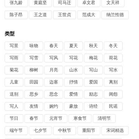
张九龄
黄庭坚
司马迁
卓文君
文天祥
陈子昂
王之道
王世贞
范成大
纳兰性德
类型
写景
咏物
春天
夏天
秋天
冬天
写雨
写雪
写风
写花
梅花
荷花
菊花
柳树
月亮
山水
写山
写水
儿童
田园
边塞
抒情
爱国
离别
送别
思乡
思念
爱情
励志
闺怨
写人
友情
婉约
豪放
诗经
民谣
节日
春节
元宵节
寒食节
清明节
端午节
七夕节
中秋节
重阳节
宋词精选