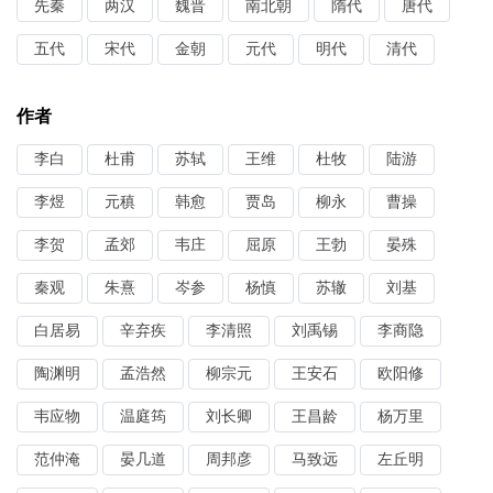
先秦
两汉
魏晋
南北朝
隋代
唐代
五代
宋代
金朝
元代
明代
清代
作者
李白
杜甫
苏轼
王维
杜牧
陆游
李煜
元稹
韩愈
贾岛
柳永
曹操
李贺
孟郊
韦庄
屈原
王勃
晏殊
秦观
朱熹
岑参
杨慎
苏辙
刘基
白居易
辛弃疾
李清照
刘禹锡
李商隐
陶渊明
孟浩然
柳宗元
王安石
欧阳修
韦应物
温庭筠
刘长卿
王昌龄
杨万里
范仲淹
晏几道
周邦彦
马致远
左丘明