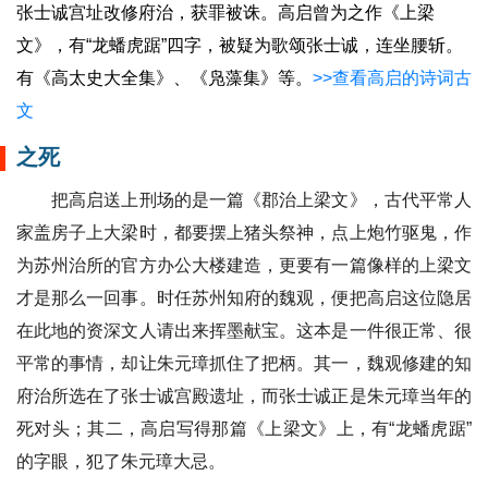
张士诚宫址改修府治，获罪被诛。高启曾为之作《上梁
文》，有“龙蟠虎踞”四字，被疑为歌颂张士诚，连坐腰斩。
有《高太史大全集》、《凫藻集》等。
>>查看高启的诗词古
文
之死
把高启送上刑场的是一篇《郡治上梁文》，古代平常人
家盖房子上大梁时，都要摆上猪头祭神，点上炮竹驱鬼，作
为苏州治所的官方办公大楼建造，更要有一篇像样的上梁文
才是那么一回事。时任苏州知府的魏观，便把高启这位隐居
在此地的资深文人请出来挥墨献宝。这本是一件很正常、很
平常的事情，却让朱元璋抓住了把柄。其一，魏观修建的知
府治所选在了张士诚宫殿遗址，而张士诚正是朱元璋当年的
死对头；其二，高启写得那篇《上梁文》上，有“龙蟠虎踞”
的字眼，犯了朱元璋大忌。