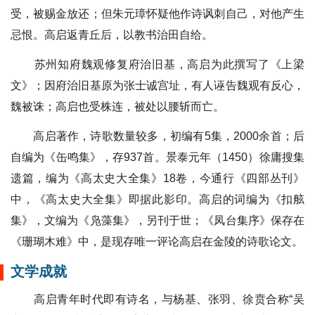
受，被赐金放还；但朱元璋怀疑他作诗讽刺自己，对他产生
忌恨。高启返青丘后，以教书治田自给。
苏州知府魏观修复府治旧基，高启为此撰写了《上梁
文》；因府治旧基原为张士诚宫址，有人诬告魏观有反心，
魏被诛；高启也受株连，被处以腰斩而亡。
高启著作，诗歌数量较多，初编有5集，2000余首；后
自编为《缶鸣集》，存937首。景泰元年（1450）徐庸搜集
遗篇，编为《高太史大全集》18卷，今通行《四部丛刊》
中，《高太史大全集》即据此影印。高启的词编为《扣舷
集》，文编为《凫藻集》，另刊于世；《凤台集序》保存在
《珊瑚木难》中，是现存唯一评论高启在金陵的诗歌论文。
文学成就
高启青年时代即有诗名，与杨基、张羽、徐贲合称“吴