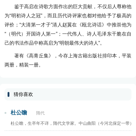
鉴于高启在诗歌方面作出的巨大贡献，不仅后人尊称他
为“明初诗人之冠”，而且历代诗评家也都对他给予了极高的
评价；“大清第一才子”清人赵翼在《瓯北诗话》中推崇他为
“（明代）开国诗人第一”；一代伟人、诗人毛泽东干脆在自
己的书法作品中称高启为“明朝最伟大的诗人”。
著有《高青丘集》，今存上海古籍出版社排印本，平装
两册，精装一册。
猜你喜欢
杜公瞻
隋代
杜公瞻，生卒年不详，隋代文学家。中山曲阳（今河北保定一带）