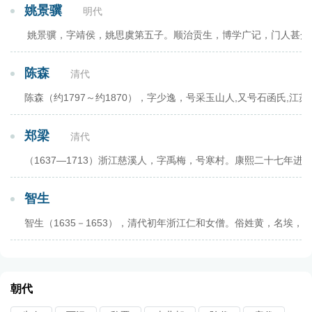
姚景骥
明代
姚景骥，字靖侯，姚思虞第五子。顺治贡生，博学广记，门人甚众
陈森
清代
陈森（约1797～约1870），字少逸，号采玉山人,又号石函氏
郑梁
清代
（1637—1713）浙江慈溪人，字禹梅，号寒村。康熙二十七
智生
智生（1635－1653），清代初年浙江仁和女僧。俗姓黄，名
朝代