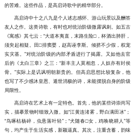
的苦难。这些作品，是高启诗歌中的精华部分。
高启诗中十之八九是个人述志感怀、游山玩景以及酬答
友人之作。这类诗歌，有时也对统治阶级微露讽刺。如五古
《寓感》其七云：“大道本夷直，末路生险□，杯酒出肺肝，
须臾起相疑。田□排窦婴，赵高诬李斯。倾挤不少假，权宠
实灾基。”对统治阶级的内部矛盾进行了揭露。又如他去官
后的《太白三章》之三：“新丰主人莫相忽，人奴亦有封侯
骨。”实际上是讥讽明朝新贵的。但高启思想比较复杂，他
也写了不少感沐皇恩、遁世消极的诗，未能摆脱自身的阶级
局限性。
高启诗在艺术上有一定特色。首先，他的某些诗崇尚写
实，描摹景物时细致入微。如“江黄连渚雾，野白满田冰”；
“鸟啄枯杨碎，虫悬落叶轻”；“犬随春□女，鸡唤晓耕人”等
句，均产生于生活实感，新颖逼真。其次，注重含蓄，韵味