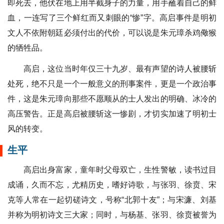
即死去，他伏在地上用半截身子的力量，用手蘸着自己的鲜
血，一连写了三个鲜红而又刺眼的“惨”字。高启事件是明初
文人不依附朝廷必须付出的代价，可以说是朱元璋杀鸡儆猴
的牺牲品。
高启，这位当时年仅三十九岁、最有声望的诗人被腰斩
处死，绝不只是一个一般意义的刑事案件，更是一个政治事
件，这是朱元璋向那些不愿顺从的士人发出的明确、冰冷的
高压警告。正是高启被腰斩这一惨剧，才切实加速了明初士
风的转变。
生平
高启出身富家，童年时父母双亡，生性警敏，读书过目
成诵，久而不忘，尤精历史，嗜好诗歌，与张羽、徐贲、宋
克等人常在一起切磋诗文，号称“北郭十友”；与宋濂、刘基
并称为明初诗文三大家；同时，与杨基、张羽、徐贲被誉为