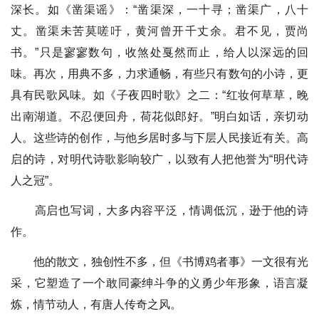
深长。如《凿渠谣》：“凿渠深，一十寻；凿渠广，八十
丈。凿渠未苦莫嗟吁，黄河曾开千丈余。君不见，贾尚
书。”只是寥寥数句，收煞处戛然而止，给人以深远的回
味。再次，用典不多，力求通畅，有些只有数句的小诗，更
具有民歌风味。如《子夜四时歌》之二：“红妆何草草，晚
出南湖道。不忍便回舟，荷花似郎好。”明白如话，亲切动
人。这些诗的创作，与他乡居时多与下层人民接近有关。高
启的诗，对明代诗歌影响较广，以致有人把他誉为“明代诗
人之冠”。
高启也写词，大多内容平泛，情调低沉，逊于他的诗
作。
他的散文，独创性不多，但《书博鸡者事》一文很有光
采，它塑造了一个敢同豪绅斗争的义勇少年形象，语言凝
炼，情节动人，有唐人传奇之风。