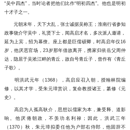
“吴中四杰”，当时论者把他们比作“明初四杰”。他也是明初
十才子之一。
元朝末年，天下大乱，张士诚据吴称王；淮南行省参知
政事饶介守吴中，礼贤下士，闻高启才名，多次派人邀请，
延为上宾，招为幕僚。座上都是巨儒硕卿，时高启年仅16
岁，他厌恶官场，23岁那年借故离开，携家归依岳父周仲
达，隐居于吴淞江畔的青丘，故自号青丘子，曾作有《青丘
子歌》。
明洪武元年（1368），高启应召入朝，授翰林院编
修，以其才学，受朱元璋赏识，复命教授诸王，纂修《元
史》。
高启为人孤高耿介，思想以儒家为本，兼受释、道影
响。他厌倦朝政，不羡功名利禄；因此，洪武三年
（1370）秋，朱元璋拟委任他为户部右侍郎，他固辞不