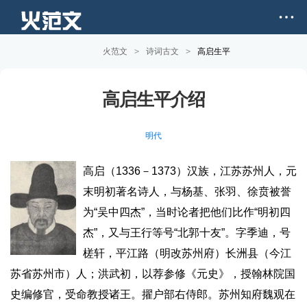
火范文
>
诗词古文
>
高启生平
高启生平介绍
明代
高启（1336－1373）汉族，江苏苏州人，元
末明初著名诗人，与杨基、张羽、徐贲被誉
为“吴中四杰”，当时论者把他们比作“明初四
杰”，又与王行等号“北郭十友”。字季迪，号
槎轩，平江路（明改苏州府）长洲县（今江
苏省苏州市）人；洪武初，以荐参修《元史》，授翰林院国
史编修官，受命教授诸王。擢户部右侍郎。苏州知府魏观在