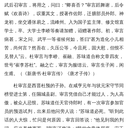
武后召审言，将用之，问曰：“卿喜否？”审言蹈舞谢，后令
赋《欢喜诗》，叹重其文，授著作佐郎，迁膳部员外郎。神
龙初，坐交通张易之，流峰州。入为国子监主簿、修文馆直
学士，卒。大学士李峤等奏请加赠，诏赠著作郎。初，审言
病甚，宋之问、武平一等省候何如，答曰“甚为造化小儿相
苦，尚何言？然吾在，久压公等，今且死，固大慰，但恨不
见替人”云。杜审言与李峤、崔融、苏味道合称文章四友，
世号“崔李苏杜”。融之亡，审言为服缌云。审言生子闲，闲
生甫。（《新唐书·杜审言传》《唐才子传》）
杜审言是西晋杜预的子孙。在咸亨元年与状元宋守节同
榜登进士第，任隰城县尉。审言凭借自己才能过人，为人高
傲，被众人忌恨。苏味道任天官侍郎时，有一次审言参加官
员的预选试判，出来后他问旁人说：“苏味道必死。”听到此
话的人大惊，忙问是何原因，审言回答说：“他见到我的判