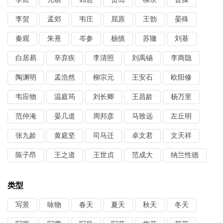
李贺
孟郊
韦庄
屈原
王勃
晏殊
秦观
朱熹
岑参
杨慎
苏辙
刘基
白居易
辛弃疾
李清照
刘禹锡
李商隐
陶渊明
孟浩然
柳宗元
王安石
欧阳修
韦应物
温庭筠
刘长卿
王昌龄
杨万里
范仲淹
晏几道
周邦彦
马致远
左丘明
张九龄
黄庭坚
司马迁
卓文君
文天祥
陈子昂
王之道
王世贞
范成大
纳兰性德
类型
写景
咏物
春天
夏天
秋天
冬天