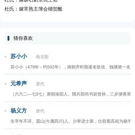
杜氏：嫁常熟主簿会稽贺酰
猜你喜欢
苏小小
南北朝
苏小小（479年－约502年），南朝齐时期著名歌伎、钱塘第一
元希声
唐代
（六六二―七0七）唐朝洛阳人。隋兵部尚书岩曾孙，三岁便善草
杨义方
唐代
生卒年不详。眉山(今属四川)人。少举进士第，仕前蜀高祖为秘