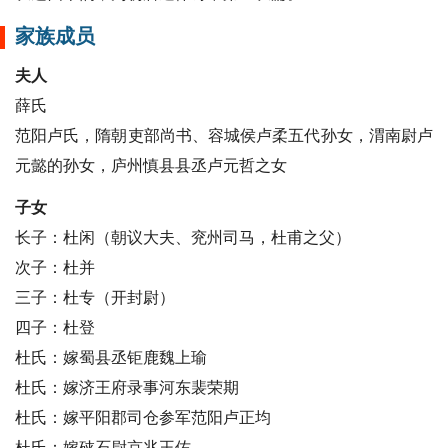
家族成员
夫人
薛氏
范阳卢氏，隋朝吏部尚书、容城侯卢柔五代孙女，渭南尉卢
元懿的孙女，庐州慎县县丞卢元哲之女
子女
长子：杜闲（朝议大夫、兖州司马，杜甫之父）
次子：杜并
三子：杜专（开封尉）
四子：杜登
杜氏：嫁蜀县丞钜鹿魏上瑜
杜氏：嫁济王府录事河东裴荣期
杜氏：嫁平阳郡司仓参军范阳卢正均
杜氏：嫁硖石尉京兆王佑