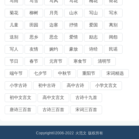
写雨
写雪
写风
写花
梅花
荷花
菊花
柳树
月亮
山水
写山
写水
儿童
田园
边塞
抒情
爱国
离别
送别
思乡
思念
爱情
励志
闺怨
写人
友情
婉约
豪放
诗经
民谣
节日
春节
元宵节
寒食节
清明节
端午节
七夕节
中秋节
重阳节
宋词精选
小学古诗
初中古诗
高中古诗
小学文言文
初中文言文
高中文言文
古诗十九首
唐诗三百首
古诗三百首
宋词三百首
Copyright©2006-2022
火范文
版权所有