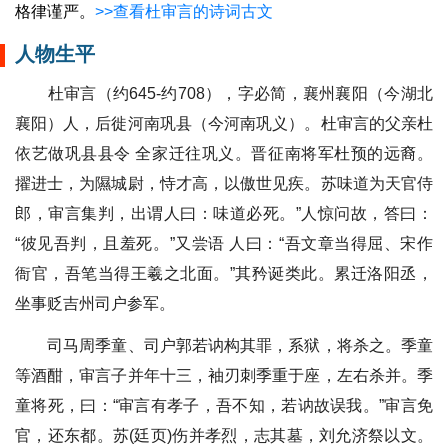
格律谨严。
>>查看杜审言的诗词古文
人物生平
杜审言（约645-约708），字必简，襄州襄阳（今湖北
襄阳）人，后徙河南巩县（今河南巩义）。杜审言的父亲杜
依艺做巩县县令 全家迁往巩义。晋征南将军杜预的远裔。
擢进士，为隰城尉，恃才高，以傲世见疾。苏味道为天官侍
郎，审言集判，出谓人曰：味道必死。”人惊问故，答曰：
“彼见吾判，且羞死。”又尝语 人曰：“吾文章当得屈、宋作
衙官，吾笔当得王羲之北面。”其矜诞类此。累迁洛阳丞，
坐事贬吉州司户参军。
司马周季童、司户郭若讷构其罪，系狱，将杀之。季童
等酒酣，审言子并年十三，袖刃刺季重于座，左右杀并。季
童将死，曰：“审言有孝子，吾不知，若讷故误我。”审言免
官，还东都。苏(廷页)伤并孝烈，志其墓，刘允济祭以文。