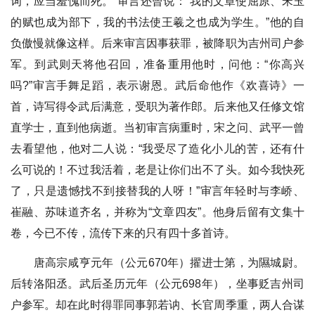
词，应当羞愧而死。”审言还曾说：“我的文章使屈原、宋玉
的赋也成为部下，我的书法使王羲之也成为学生。”他的自
负傲慢就像这样。后来审言因事获罪，被降职为吉州司户参
军。到武则天将他召回，准备重用他时，问他：“你高兴
吗?”审言手舞足蹈，表示谢恩。武后命他作《欢喜诗》一
首，诗写得令武后满意，受职为著作郎。后来他又任修文馆
直学士，直到他病逝。当初审言病重时，宋之问、武平一曾
去看望他，他对二人说：“我受尽了造化小儿的苦，还有什
么可说的！不过我活着，老是让你们出不了头。如今我快死
了，只是遗憾找不到接替我的人呀！”审言年轻时与李峤、
崔融、苏味道齐名，并称为“文章四友”。他身后留有文集十
卷，今已不传，流传下来的只有四十多首诗。
唐高宗咸亨元年（公元670年）擢进士第，为隰城尉。
后转洛阳丞。武后圣历元年（公元698年），坐事贬吉州司
户参军。却在此时得罪同事郭若讷、长官周季重，两人合谋