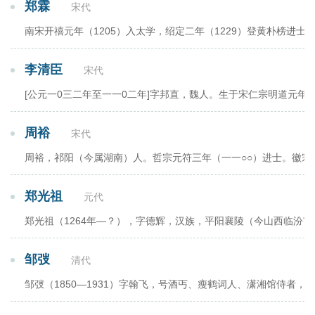
郑霖
宋代
南宋开禧元年（1205）入太学，绍定二年（1229）登黄朴榜
李清臣
宋代
[公元一0三二年至一一0二年]字邦直，魏人。生于宋仁宗明道
周裕
宋代
周裕，祁阳（今属湖南）人。哲宗元符三年（一一○○）进士。徽
郑光祖
元代
郑光祖（1264年—？），字德辉，汉族，平阳襄陵（今山西临
邹弢
清代
邹弢（1850—1931）字翰飞，号酒丐、瘦鹤词人、潇湘馆侍者