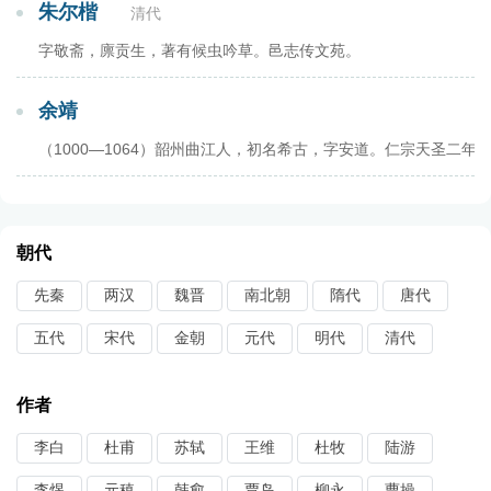
朱尔楷
清代
字敬斋，廪贡生，著有候虫吟草。邑志传文苑。
余靖
（1000—1064）韶州曲江人，初名希古，字安道。仁宗天圣
朝代
先秦
两汉
魏晋
南北朝
隋代
唐代
五代
宋代
金朝
元代
明代
清代
作者
李白
杜甫
苏轼
王维
杜牧
陆游
李煜
元稹
韩愈
贾岛
柳永
曹操