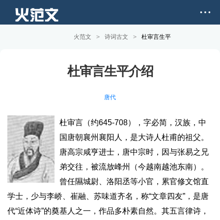
火范文
>
诗词古文
>
杜审言生平
杜审言生平介绍
唐代
杜审言（约645-708），字必简，汉族，中
国唐朝襄州襄阳人，是大诗人杜甫的祖父。
唐高宗咸亨进士，唐中宗时，因与张易之兄
弟交往，被流放峰州（今越南越池东南）。
曾任隰城尉、洛阳丞等小官，累官修文馆直
学士，少与李峤、崔融、苏味道齐名，称“文章四友”，是唐
代“近体诗”的奠基人之一，作品多朴素自然。其五言律诗，