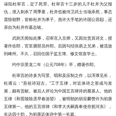
诬陷杜审言，定了死罪。杜审言十三岁的儿子杜并为父报
仇，潜入刺杀了周季童，杜并也被侍卫武士当场杀死，事态
震惊朝野，皆称杜并为孝子。燕许大手笔的许国公苏颋，还
亲自为杜并作墓志铭。
武则天闻知此事，召审言入京师，又因欣赏其诗文，授
著作佐郎，官至膳部员外郎。后因勾结张易之兄弟，被流放
到峰州。不久，召回任国子监主簿、修文馆直学士。
约中宗景龙二年（公元708年）卒，赠著作郎。
杜审言的诗多为写景、唱和及应制之作，以浑厚见长，
杜甫云：“吾祖诗冠古。”工于五律，对近体诗之形成与发
展，颇有贡献。被后人评论为中国五言律诗的奠基人。他的
五律《和晋陵陆丞早春游望》，被明朝的胡应麟赞许为初唐
五律第一。他的五言排律《和李大夫嗣真奉使存抚河东》，
长达四十韵，为初唐近体诗中第一长篇。