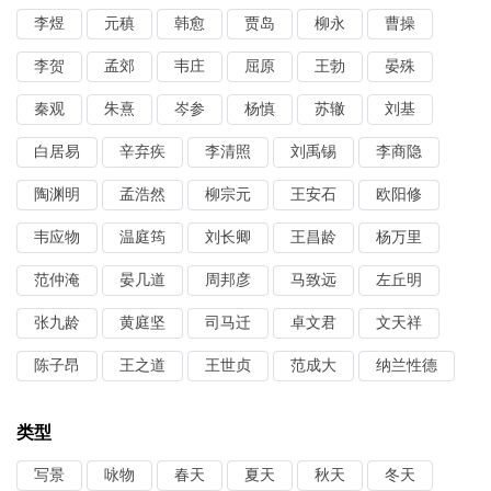
李煜
元稹
韩愈
贾岛
柳永
曹操
李贺
孟郊
韦庄
屈原
王勃
晏殊
秦观
朱熹
岑参
杨慎
苏辙
刘基
白居易
辛弃疾
李清照
刘禹锡
李商隐
陶渊明
孟浩然
柳宗元
王安石
欧阳修
韦应物
温庭筠
刘长卿
王昌龄
杨万里
范仲淹
晏几道
周邦彦
马致远
左丘明
张九龄
黄庭坚
司马迁
卓文君
文天祥
陈子昂
王之道
王世贞
范成大
纳兰性德
类型
写景
咏物
春天
夏天
秋天
冬天