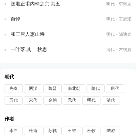
送殷正甫内翰之京 其五
明代 · 李攀龙
自悼
明代 · 王彦泓
和三唐人惠山诗
明代 · 邹迪光
一叶落 其二 秋思
清代 · 左锡嘉
朝代
先秦
两汉
魏晋
南北朝
隋代
唐代
五代
宋代
金朝
元代
明代
清代
作者
李白
杜甫
苏轼
王维
杜牧
陆游