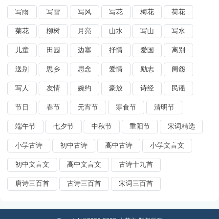
写雨
写雪
写风
写花
梅花
荷花
菊花
柳树
月亮
山水
写山
写水
儿童
田园
边塞
抒情
爱国
离别
送别
思乡
思念
爱情
励志
闺怨
写人
友情
婉约
豪放
诗经
民谣
节日
春节
元宵节
寒食节
清明节
端午节
七夕节
中秋节
重阳节
宋词精选
小学古诗
初中古诗
高中古诗
小学文言文
初中文言文
高中文言文
古诗十九首
唐诗三百首
古诗三百首
宋词三百首