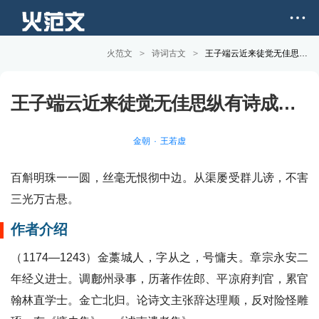
火范文
>
诗词古文
>
王子端云近来徒觉无佳思纵有诗成似乐天其小乐天甚矣予亦尝和为四绝 其四原文和赏析
王子端云近来徒觉无佳思纵有诗成似乐天其小乐天甚矣予亦尝和为四绝 其四
金朝
王若虚
百斛明珠一一圆，丝毫无恨彻中边。从渠屡受群儿谤，不害
三光万古悬。
作者介绍
（1174—1243）金藁城人，字从之，号慵夫。章宗永安二
年经义进士。调鄜州录事，历著作佐郎、平凉府判官，累官
翰林直学士。金亡北归。论诗文主张辞达理顺，反对险怪雕