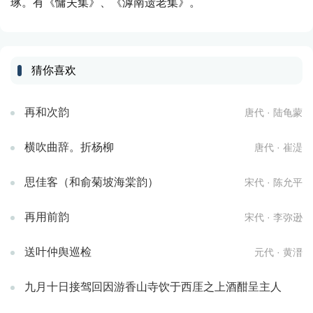
琢。有《慵夫集》、《滹南遗老集》。
猜你喜欢
再和次韵
唐代 · 陆龟蒙
横吹曲辞。折杨柳
唐代 · 崔湜
思佳客（和俞菊坡海棠韵）
宋代 · 陈允平
再用前韵
宋代 · 李弥逊
送叶仲舆巡检
元代 · 黄溍
九月十日接驾回因游香山寺饮于西厓之上酒酣呈主人
元