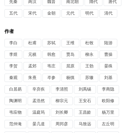
先秦
两汉
魏晋
南北朝
隋代
唐代
五代
宋代
金朝
元代
明代
清代
作者
李白
杜甫
苏轼
王维
杜牧
陆游
李煜
元稹
韩愈
贾岛
柳永
曹操
李贺
孟郊
韦庄
屈原
王勃
晏殊
秦观
朱熹
岑参
杨慎
苏辙
刘基
白居易
辛弃疾
李清照
刘禹锡
李商隐
陶渊明
孟浩然
柳宗元
王安石
欧阳修
韦应物
温庭筠
刘长卿
王昌龄
杨万里
范仲淹
晏几道
周邦彦
马致远
左丘明