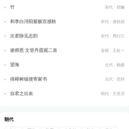
竹
宋代 · 郑獬
和李白浔阳紫极宫感秋
宋代 · 谢枋得
次君陟见志韵
宋代 · 周行己
谢师恩 文登丹霞观二首
金朝 · 王处一
望海
元代 · 杨载
得樟树镇便寄家书
元代 · 范梈
自君之出矣
明代 · 王世贞
朝代