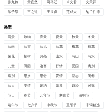
张九龄
黄庭坚
司马迁
卓文君
文天祥
陈子昂
王之道
王世贞
范成大
纳兰性德
类型
写景
咏物
春天
夏天
秋天
冬天
写雨
写雪
写风
写花
梅花
荷花
菊花
柳树
月亮
山水
写山
写水
儿童
田园
边塞
抒情
爱国
离别
送别
思乡
思念
爱情
励志
闺怨
写人
友情
婉约
豪放
诗经
民谣
节日
春节
元宵节
寒食节
清明节
端午节
七夕节
中秋节
重阳节
宋词精选