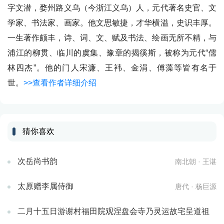
字文潜，婺州路义乌（今浙江义乌）人，元代著名史官、文
学家、书法家、画家。他文思敏捷，才华横溢，史识丰厚。
一生著作颇丰，诗、词、文、赋及书法、绘画无所不精，与
浦江的柳贯、临川的虞集、豫章的揭徯斯，被称为元代“儒
林四杰”。他的门人宋濂、王袆、金涓、傅藻等皆有名于
世。
>>查看作者详细介绍
猜你喜欢
次岳尚书韵
南北朝 · 王谌
太原赠李属侍御
唐代 · 杨巨源
二月十五日游谢村福田院观涅盘会寺乃灵运故宅呈道祖