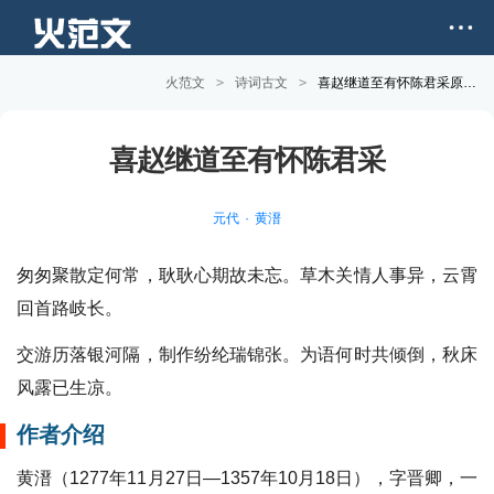
火范文
>
诗词古文
>
喜赵继道至有怀陈君采原文和赏析
喜赵继道至有怀陈君采
元代
黄溍
匆匆聚散定何常，耿耿心期故未忘。草木关情人事异，云霄
回首路岐长。
交游历落银河隔，制作纷纶瑞锦张。为语何时共倾倒，秋床
风露已生凉。
作者介绍
黄溍（1277年11月27日—1357年10月18日），字晋卿，一