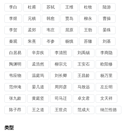
李白
杜甫
苏轼
王维
杜牧
陆游
李煜
元稹
韩愈
贾岛
柳永
曹操
李贺
孟郊
韦庄
屈原
王勃
晏殊
秦观
朱熹
岑参
杨慎
苏辙
刘基
白居易
辛弃疾
李清照
刘禹锡
李商隐
陶渊明
孟浩然
柳宗元
王安石
欧阳修
韦应物
温庭筠
刘长卿
王昌龄
杨万里
范仲淹
晏几道
周邦彦
马致远
左丘明
张九龄
黄庭坚
司马迁
卓文君
文天祥
陈子昂
王之道
王世贞
范成大
纳兰性德
类型