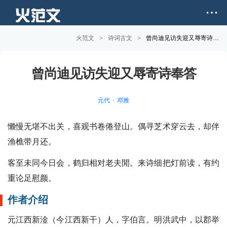
火范文
>
诗词古文
>
曾尚迪见访失迎又辱寄诗奉答原文和赏析
曾尚迪见访失迎又辱寄诗奉答
元代
邓雅
懒慢无堪不出关，喜观书卷倦登山。偶寻芝术穿云去，却伴
渔樵带月还。
客至未同今日会，鹤归相对老夫閒。来诗细把灯前读，有约
重论足慰颜。
作者介绍
元江西新淦（今江西新干）人，字伯言。明洪武中，以郡举