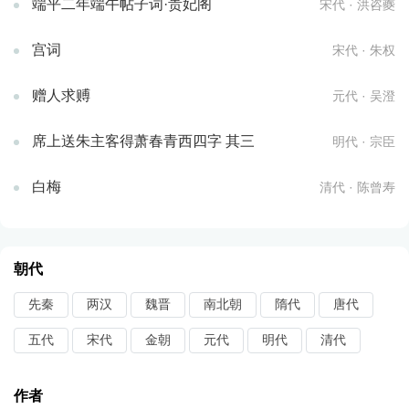
端平二年端午帖子词·贵妃阁
宋代 · 洪咨夔
宫词
宋代 · 朱权
赠人求赙
元代 · 吴澄
席上送朱主客得萧春青西四字 其三
明代 · 宗臣
白梅
清代 · 陈曾寿
朝代
先秦
两汉
魏晋
南北朝
隋代
唐代
五代
宋代
金朝
元代
明代
清代
作者