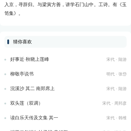
入京，寻辞归。与梁寅方善，讲学石门山中。工诗。有《玉
笥集》。
猜你喜欢
好事近·秋晓上莲峰
宋代 · 陆游
柳敬亭说书
明代 · 张岱
浣溪沙 其二 南郑席上
宋代 · 陆游
双头莲（双调）
宋代 · 周邦彦
读白乐天传及文集 其一
宋代 · 韩维