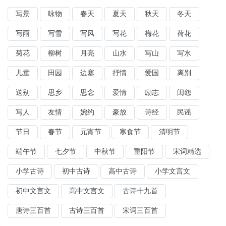
写景
咏物
春天
夏天
秋天
冬天
写雨
写雪
写风
写花
梅花
荷花
菊花
柳树
月亮
山水
写山
写水
儿童
田园
边塞
抒情
爱国
离别
送别
思乡
思念
爱情
励志
闺怨
写人
友情
婉约
豪放
诗经
民谣
节日
春节
元宵节
寒食节
清明节
端午节
七夕节
中秋节
重阳节
宋词精选
小学古诗
初中古诗
高中古诗
小学文言文
初中文言文
高中文言文
古诗十九首
唐诗三百首
古诗三百首
宋词三百首