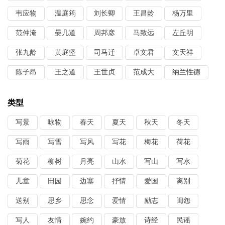
韦应物
温庭筠
刘长卿
王昌龄
杨万里
范仲淹
晏几道
周邦彦
马致远
左丘明
张九龄
黄庭坚
司马迁
卓文君
文天祥
陈子昂
王之道
王世贞
范成大
纳兰性德
类型
写景
咏物
春天
夏天
秋天
冬天
写雨
写雪
写风
写花
梅花
荷花
菊花
柳树
月亮
山水
写山
写水
儿童
田园
边塞
抒情
爱国
离别
送别
思乡
思念
爱情
励志
闺怨
写人
友情
婉约
豪放
诗经
民谣