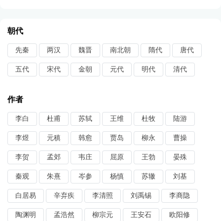
朝代
先秦
两汉
魏晋
南北朝
隋代
唐代
五代
宋代
金朝
元代
明代
清代
作者
李白
杜甫
苏轼
王维
杜牧
陆游
李煜
元稹
韩愈
贾岛
柳永
曹操
李贺
孟郊
韦庄
屈原
王勃
晏殊
秦观
朱熹
岑参
杨慎
苏辙
刘基
白居易
辛弃疾
李清照
刘禹锡
李商隐
陶渊明
孟浩然
柳宗元
王安石
欧阳修