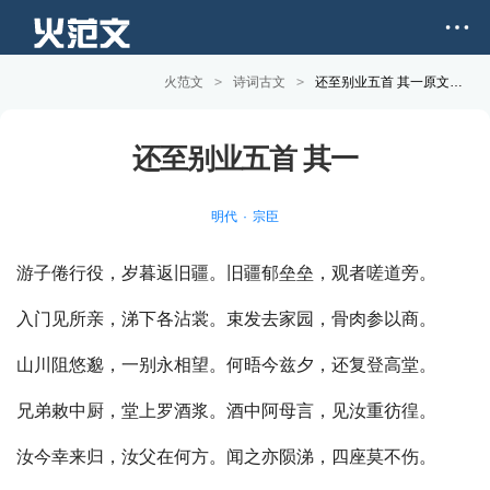
火范文
>
诗词古文
>
还至别业五首 其一原文和赏析
还至别业五首 其一
明代
宗臣
游子倦行役，岁暮返旧疆。旧疆郁垒垒，观者嗟道旁。
入门见所亲，涕下各沾裳。束发去家园，骨肉参以商。
山川阻悠邈，一别永相望。何晤今兹夕，还复登高堂。
兄弟敕中厨，堂上罗酒浆。酒中阿母言，见汝重彷徨。
汝今幸来归，汝父在何方。闻之亦陨涕，四座莫不伤。