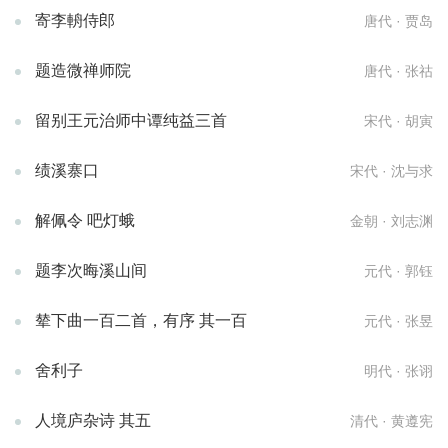
寄李輈侍郎
唐代 · 贾岛
题造微禅师院
唐代 · 张祜
留别王元治师中谭纯益三首
宋代 · 胡寅
绩溪寨口
宋代 · 沈与求
解佩令 吧灯蛾
金朝 · 刘志渊
题李次晦溪山间
元代 · 郭钰
辇下曲一百二首，有序 其一百
元代 · 张昱
舍利子
明代 · 张诩
人境庐杂诗 其五
清代 · 黄遵宪