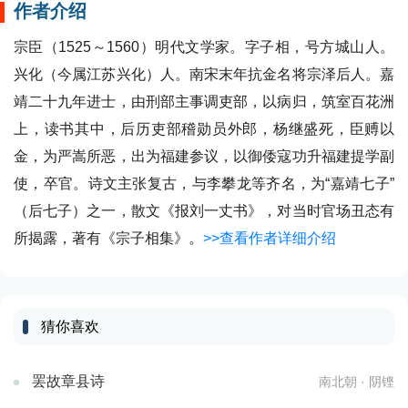
作者介绍
宗臣（1525～1560）明代文学家。字子相，号方城山人。
兴化（今属江苏兴化）人。南宋末年抗金名将宗泽后人。嘉
靖二十九年进士，由刑部主事调吏部，以病归，筑室百花洲
上，读书其中，后历吏部稽勋员外郎，杨继盛死，臣赙以
金，为严嵩所恶，出为福建参议，以御倭寇功升福建提学副
使，卒官。诗文主张复古，与李攀龙等齐名，为“嘉靖七子”
（后七子）之一，散文《报刘一丈书》，对当时官场丑态有
所揭露，著有《宗子相集》。
>>查看作者详细介绍
猜你喜欢
罢故章县诗
南北朝 · 阴铿