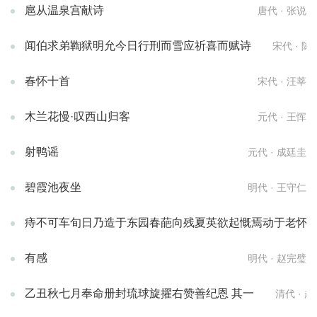
扈从温泉宫献诗
唐代 · 张说
闻伯求弟鞫狱明允今日行刑而雪应祈喜而赋诗
宋代 · 陈
春怀十首
宋代 · 汪莘
木兰花慢·叹西山归客
元代 · 王恽
射鸭谣
元代 · 成廷圭
碧霞池夜坐
明代 · 王守仁
痔不可车旬日乃造于东园春葩向残夏英欲起慨焉动于老怀再
有感
明代 · 赵完璧
乙丑秋七月奉命册封琉球旋擢右赞善纪恩 其一
清代 · 