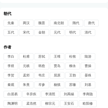
朝代
先秦
两汉
魏晋
南北朝
隋代
唐代
五代
宋代
金朝
元代
明代
清代
作者
李白
杜甫
苏轼
王维
杜牧
陆游
李煜
元稹
韩愈
贾岛
柳永
曹操
李贺
孟郊
韦庄
屈原
王勃
晏殊
秦观
朱熹
岑参
杨慎
苏辙
刘基
白居易
辛弃疾
李清照
刘禹锡
李商隐
陶渊明
孟浩然
柳宗元
王安石
欧阳修