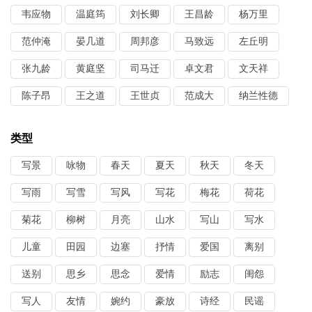
韦应物
温庭筠
刘长卿
王昌龄
杨万里
范仲淹
晏几道
周邦彦
马致远
左丘明
张九龄
黄庭坚
司马迁
卓文君
文天祥
陈子昂
王之道
王世贞
范成大
纳兰性德
类型
写景
咏物
春天
夏天
秋天
冬天
写雨
写雪
写风
写花
梅花
荷花
菊花
柳树
月亮
山水
写山
写水
儿童
田园
边塞
抒情
爱国
离别
送别
思乡
思念
爱情
励志
闺怨
写人
友情
婉约
豪放
诗经
民谣