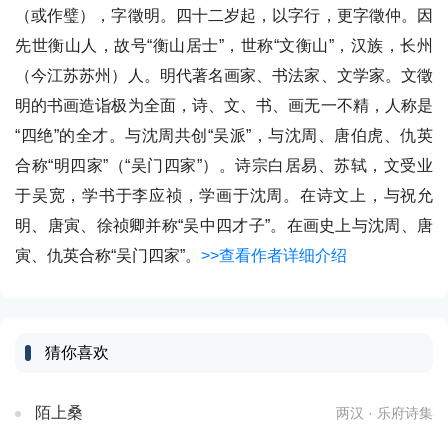
（或作璧），字徵明。四十二岁起，以字行，更字徵仲。因
先世衡山人，故号“衡山居士”，世称“文衡山”，汉族，长州
（今江苏苏州）人。明代著名画家、书法家、文学家。文徵
明的书画造诣极为全面，诗、文、书、画无一不精，人称是
“四绝”的全才。与沈周共创“吴派”，与沈周、唐伯虎、仇英
合称“明四家”（“吴门四家”）。诗宗白居易、苏轼，文受业
于吴宽，学书于李应祯，学画于沈周。在诗文上，与祝允
明、唐寅、徐祯卿并称“吴中四才子”。在画史上与沈周、唐
寅、仇英合称“吴门四家”。
>>查看作者详细介绍
猜你喜欢
陌上桑
两汉 · 乐府诗集