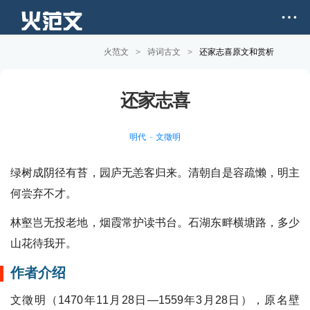
火范文
>
诗词古文
>
还家志喜原文和赏析
还家志喜
明代
文徵明
绿树成阴径有苔，园庐无恙客归来。清朝自是容疏懒，明主
何尝弃不才。
林壑岂无投老地，烟霞常护读书台。石湖东畔横塘路，多少
山花待我开。
作者介绍
文徵明（1470年11月28日—1559年3月28日），原名壁