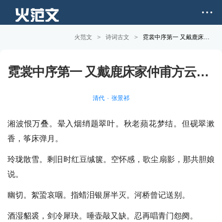
火范文
>
诗词古文
>
霓裳中序第一 又戴鹿床家仲甫方云泉诸老，用前韵题拙稿，率赋奉呈原文和赏析
霓裳中序第一 又戴鹿床家仲甫方云泉诸老，用前韵题拙稿，率赋奉呈
清代
张景祁
湘波恨万叠。晕入烟绡题翠叶。秋老蘋花梦结。但砚翠漱
香，筝床弹月。
玲珑散雪。剩旧时红豆缄箧。空怀感，歌尘扇影，那共胆娘
说。
幽切。絮蛩哀咽。指蜡泪银屏半灭。河桥曾记送别。
酒湿貂裘，剑冷犀玦。唾壶敲又缺。忍再唱青门怨阕。