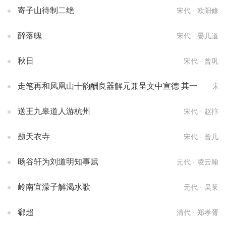
寄子山待制二绝
宋代 · 欧阳修
醉落魄
宋代 · 晏几道
秋日
宋代 · 曾巩
走笔再和凤凰山十韵酬良器解元兼呈文中宣德 其一
宋代
送王九皋道人游杭州
宋代 · 赵抃
题天衣寺
宋代 · 曾几
旸谷轩为刘道明知事赋
元代 · 凌云翰
岭南宜濛子解渴水歌
元代 · 吴莱
郗超
清代 · 郑孝胥