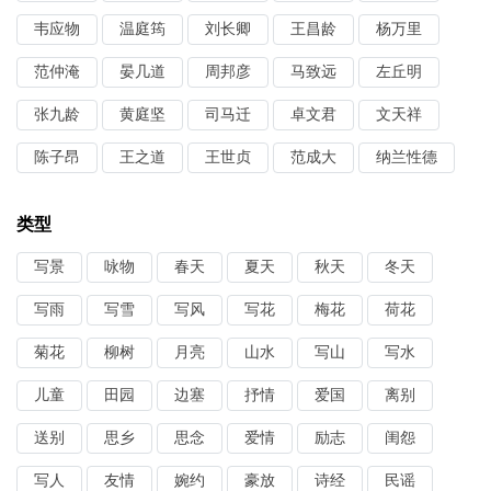
韦应物
温庭筠
刘长卿
王昌龄
杨万里
范仲淹
晏几道
周邦彦
马致远
左丘明
张九龄
黄庭坚
司马迁
卓文君
文天祥
陈子昂
王之道
王世贞
范成大
纳兰性德
类型
写景
咏物
春天
夏天
秋天
冬天
写雨
写雪
写风
写花
梅花
荷花
菊花
柳树
月亮
山水
写山
写水
儿童
田园
边塞
抒情
爱国
离别
送别
思乡
思念
爱情
励志
闺怨
写人
友情
婉约
豪放
诗经
民谣