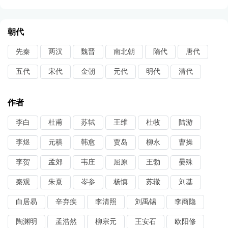
朝代
先秦
两汉
魏晋
南北朝
隋代
唐代
五代
宋代
金朝
元代
明代
清代
作者
李白
杜甫
苏轼
王维
杜牧
陆游
李煜
元稹
韩愈
贾岛
柳永
曹操
李贺
孟郊
韦庄
屈原
王勃
晏殊
秦观
朱熹
岑参
杨慎
苏辙
刘基
白居易
辛弃疾
李清照
刘禹锡
李商隐
陶渊明
孟浩然
柳宗元
王安石
欧阳修