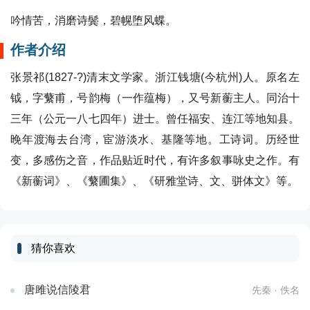
吟情苦，消磨诗鬓，碧幌堕风蝶。
作者介绍
张景祁(1827-?)清末文学家。浙江钱塘(今杭州)人。原名左
钺，字蘩甫，号韵梅（一作蕴梅），又号新蘅主人。同治十
三年（公元一八七四年）进士。曾任福安、连江等地知县。
晚年渡海去台湾，宦游淡水、基隆等地。工诗词。历经世
变，多感伤之音，作品贴近时代，有许多叙事咏史之作。有
《新蘅词》、《蘩圃集》、《研雅堂诗、文、骈体文》等。
猜你喜欢
唐雎说信陵君
先秦 · 佚名