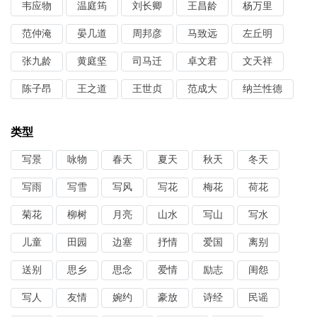
韦应物
温庭筠
刘长卿
王昌龄
杨万里
范仲淹
晏几道
周邦彦
马致远
左丘明
张九龄
黄庭坚
司马迁
卓文君
文天祥
陈子昂
王之道
王世贞
范成大
纳兰性德
类型
写景
咏物
春天
夏天
秋天
冬天
写雨
写雪
写风
写花
梅花
荷花
菊花
柳树
月亮
山水
写山
写水
儿童
田园
边塞
抒情
爱国
离别
送别
思乡
思念
爱情
励志
闺怨
写人
友情
婉约
豪放
诗经
民谣