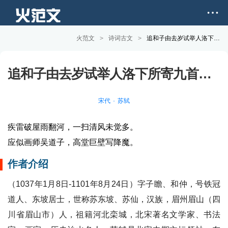
火范文
>
诗词古文
>
追和子由去岁试举人洛下所寄九首暴雨初晴楼原文和赏析
追和子由去岁试举人洛下所寄九首暴雨初晴楼
宋代
苏轼
疾雷破屋雨翻河，一扫清风未觉多。
应似画师吴道子，高堂巨壁写降魔。
作者介绍
（1037年1月8日-1101年8月24日）字子瞻、和仲，号铁冠
道人、东坡居士，世称苏东坡、苏仙，汉族，眉州眉山（四
川省眉山市）人，祖籍河北栾城，北宋著名文学家、书法