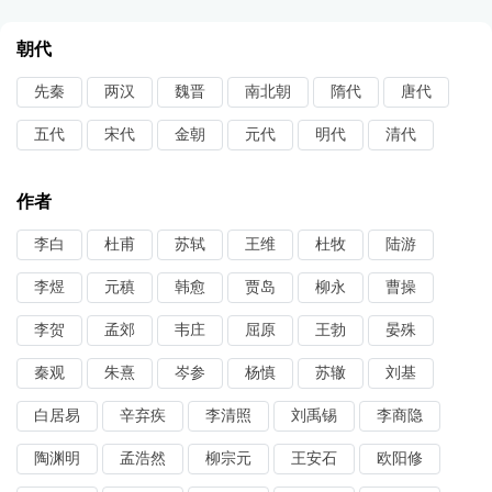
朝代
先秦
两汉
魏晋
南北朝
隋代
唐代
五代
宋代
金朝
元代
明代
清代
作者
李白
杜甫
苏轼
王维
杜牧
陆游
李煜
元稹
韩愈
贾岛
柳永
曹操
李贺
孟郊
韦庄
屈原
王勃
晏殊
秦观
朱熹
岑参
杨慎
苏辙
刘基
白居易
辛弃疾
李清照
刘禹锡
李商隐
陶渊明
孟浩然
柳宗元
王安石
欧阳修