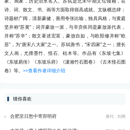
家、画家，历史治水名人。苏轼是北宋中期文坛领袖，在
诗、词、散文、书、画等方面取得很高成就。文纵横恣肆；
诗题材广阔，清新豪健，善用夸张比喻，独具风格，与黄庭
坚并称“苏黄”；词开豪放一派，与辛弃疾同是豪放派代表，
并称“苏辛”；散文著述宏富，豪放自如，与欧阳修并称“欧
苏”，为“唐宋八大家”之一。苏轼善书，“宋四家”之一；擅长
文人画，尤擅墨竹、怪石、枯木等。作品有《东坡七集》
《东坡易传》《东坡乐府》《潇湘竹石图卷》《古木怪石图
卷》等。
>>查看作者详细介绍
猜你喜欢
合肥至日愁中寄郑明府
唐代 · 刘商