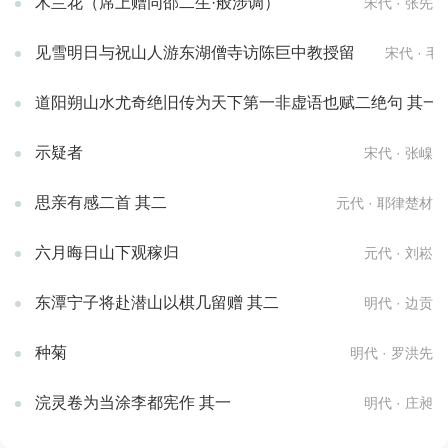
木兰花（席上赠同邵二生·般涉调）
宋代 · 张先
见雪明日与祝山人游东湖僧寺访陈巨中教授留
宋代 · 毛
道阳朔山水尤奇绝旧传为天下第一非虚语也赋二绝句 其一
示疑者
宋代 · 张嵲
思亲有感二首 其二
元代 · 耶律楚材
六月晦日山下观稼归
元代 · 刘崧
东潭宁子将赴潜山以棋几留赠 其二
明代 · 边贡
种菊
明代 · 罗洪先
浣灵卷为当涂李都宪作 其一
明代 · 庄昶