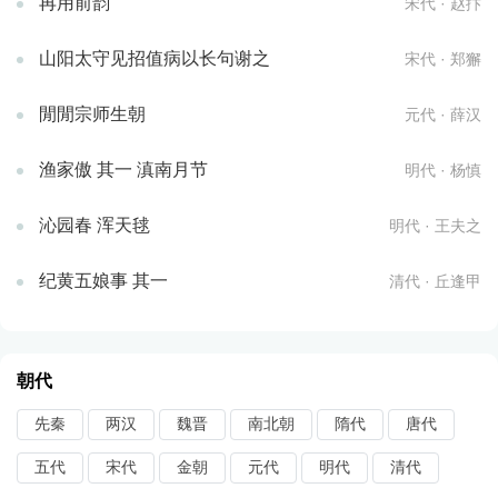
再用前韵
宋代 · 赵抃
山阳太守见招值病以长句谢之
宋代 · 郑獬
閒閒宗师生朝
元代 · 薛汉
渔家傲 其一 滇南月节
明代 · 杨慎
沁园春 浑天毬
明代 · 王夫之
纪黄五娘事 其一
清代 · 丘逢甲
朝代
先秦
两汉
魏晋
南北朝
隋代
唐代
五代
宋代
金朝
元代
明代
清代