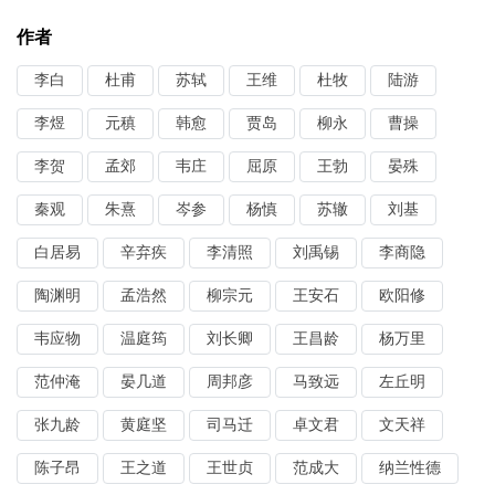
作者
李白
杜甫
苏轼
王维
杜牧
陆游
李煜
元稹
韩愈
贾岛
柳永
曹操
李贺
孟郊
韦庄
屈原
王勃
晏殊
秦观
朱熹
岑参
杨慎
苏辙
刘基
白居易
辛弃疾
李清照
刘禹锡
李商隐
陶渊明
孟浩然
柳宗元
王安石
欧阳修
韦应物
温庭筠
刘长卿
王昌龄
杨万里
范仲淹
晏几道
周邦彦
马致远
左丘明
张九龄
黄庭坚
司马迁
卓文君
文天祥
陈子昂
王之道
王世贞
范成大
纳兰性德