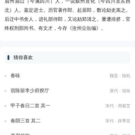
眉州眉山（今属四川）人，一说叙州宣化（今四川宜宾西
北）人。嘉定进士。历官著作郎、起居郎，数论劾史嵩之。
后迁中书舍人，进礼部侍郎，又论劾郑清之。屡遭排挤，官
终权刑部尚书。有文才，今存《沧州尘缶编》。
猜你喜欢
春咏
魏晋 · 陆机
宿陈留李少府揆厅
唐代 · 祖咏
甲子春日二首 其一
宋代 · 周紫芝
春阴三首 其二
宋代 · 薛季宣