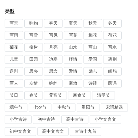
类型
写景
咏物
春天
夏天
秋天
冬天
写雨
写雪
写风
写花
梅花
荷花
菊花
柳树
月亮
山水
写山
写水
儿童
田园
边塞
抒情
爱国
离别
送别
思乡
思念
爱情
励志
闺怨
写人
友情
婉约
豪放
诗经
民谣
节日
春节
元宵节
寒食节
清明节
端午节
七夕节
中秋节
重阳节
宋词精选
小学古诗
初中古诗
高中古诗
小学文言文
初中文言文
高中文言文
古诗十九首