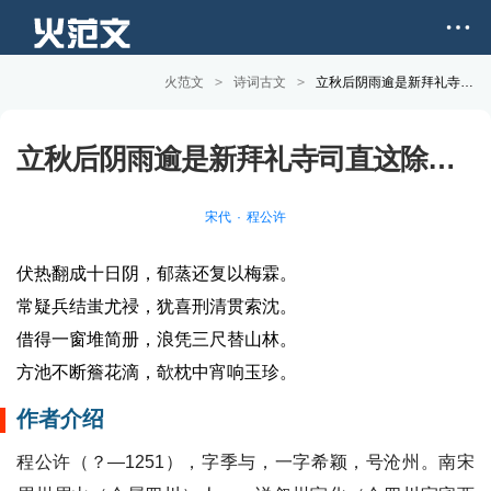
火范文
>
诗词古文
>
立秋后阴雨逾是新拜礼寺司直这除万大卿厅一原文和赏析
立秋后阴雨逾是新拜礼寺司直这除万大卿厅一
宋代
程公许
伏热翻成十日阴，郁蒸还复以梅霖。
常疑兵结蚩尤祲，犹喜刑清贯索沈。
借得一窗堆简册，浪凭三尺替山林。
方池不断簷花滴，欹枕中宵响玉珍。
作者介绍
程公许（？—1251），字季与，一字希颖，号沧州。南宋