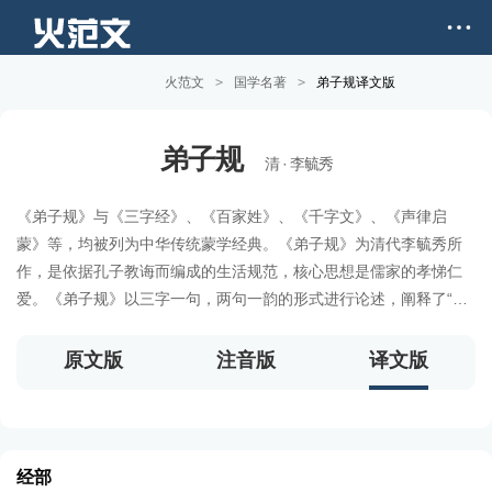
火范文
>
国学名著
>
弟子规译文版
弟子规
清 · 李毓秀
《弟子规》与《三字经》、《百家姓》、《千字文》、《声律启
蒙》等，均被列为中华传统蒙学经典。《弟子规》为清代李毓秀所
作，是依据孔子教诲而编成的生活规范，核心思想是儒家的孝悌仁
爱。《弟子规》以三字一句，两句一韵的形式进行论述，阐释了“弟
子”（圣贤弟子）在家、在外、待人接物、为人处世、求学等方面应
具备的礼仪与规范。儿童通过诵读《弟子规》可获得道德理论方面
原文版
注音版
译文版
的知识，明白人生的道理，对道德产生初步的了解，从而达到道德
认识的启蒙作用。
经部