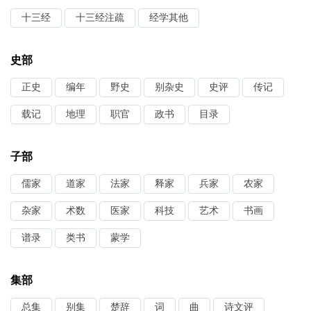
十三经
十三经注疏
经学其他
史部
正史
编年
野史
别杂史
史评
传记
载记
地理
职官
政书
目录
子部
儒家
道家
法家
释家
兵家
农家
杂家
术数
医家
科技
艺术
书画
谱录
类书
蒙学
集部
总集
别集
楚辞
词
曲
诗文评