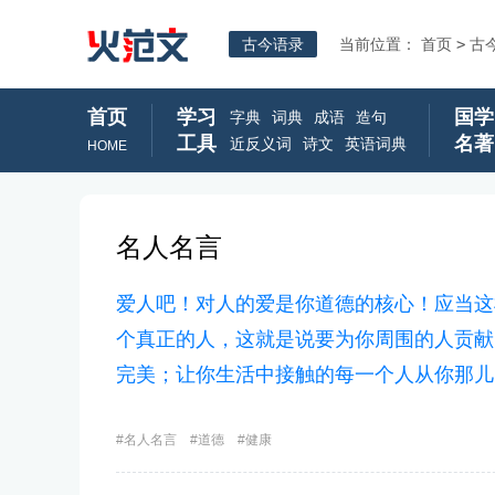
古今语录
当前位置：
首页
>
古
首页
学习
国学
字典
词典
成语
造句
工具
名著
近反义词
诗文
英语词典
HOME
名人名言
爱人吧！对人的爱是你道德的核心！应当这
个真正的人，这就是说要为你周围的人贡献
完美；让你生活中接触的每一个人从你那儿
名人名言
道德
健康