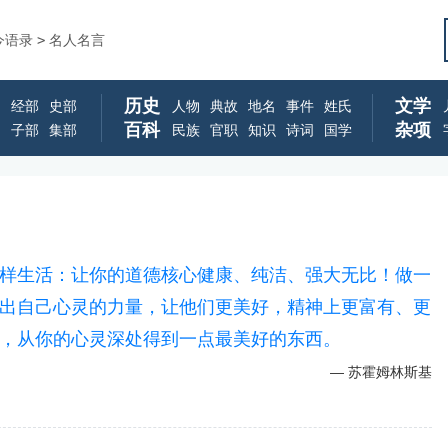
今语录
>
名人名言
历史
文学
经部
史部
人物
典故
地名
事件
姓氏
百科
杂项
子部
集部
民族
官职
知识
诗词
国学
样生活：让你的道德核心健康、纯洁、强大无比！做一
出自己心灵的力量，让他们更美好，精神上更富有、更
，从你的心灵深处得到一点最美好的东西。
苏霍姆林斯基