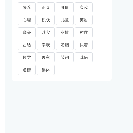
修养
正直
健康
实践
心理
积极
儿童
英语
勤奋
诚实
友情
骄傲
团结
奉献
婚姻
执着
数学
民主
节约
诚信
道德
集体