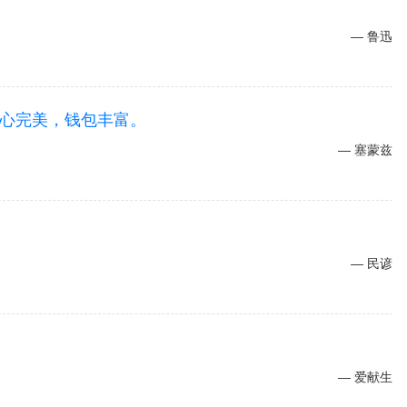
鲁迅
心完美，钱包丰富。
塞蒙兹
民谚
爱献生