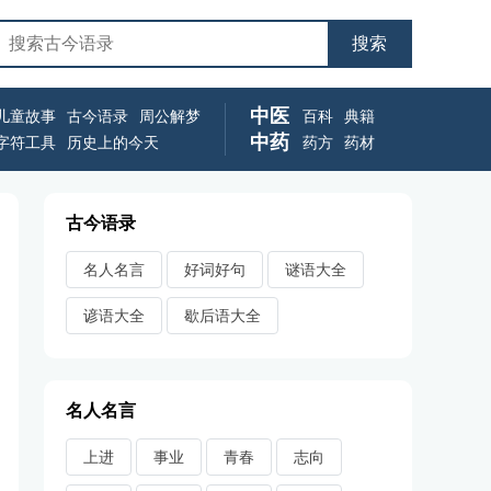
中医
儿童故事
古今语录
周公解梦
百科
典籍
中药
字符工具
历史上的今天
药方
药材
古今语录
名人名言
好词好句
谜语大全
谚语大全
歇后语大全
名人名言
上进
事业
青春
志向