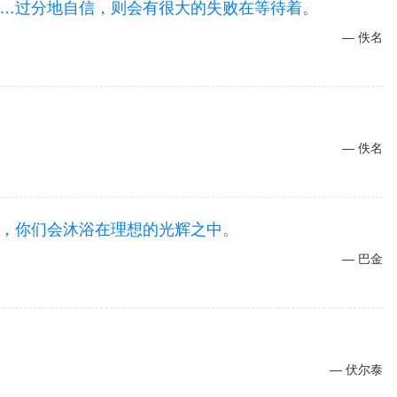
…过分地自信，则会有很大的失败在等待着。
佚名
佚名
，你们会沐浴在理想的光辉之中。
巴金
伏尔泰