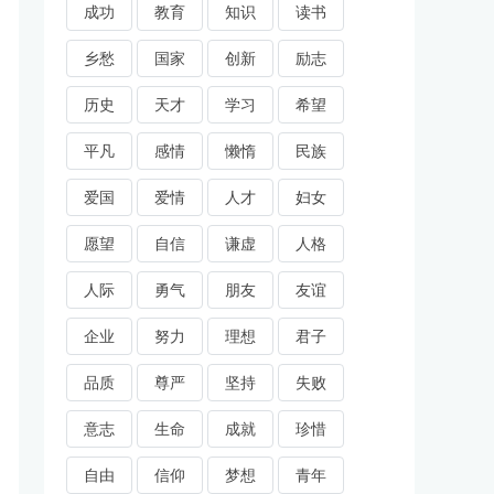
成功
教育
知识
读书
乡愁
国家
创新
励志
历史
天才
学习
希望
平凡
感情
懒惰
民族
爱国
爱情
人才
妇女
愿望
自信
谦虚
人格
人际
勇气
朋友
友谊
企业
努力
理想
君子
品质
尊严
坚持
失败
意志
生命
成就
珍惜
自由
信仰
梦想
青年